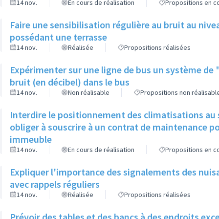
14 nov.
En cours de réalisation
Propositions en co
Faire une sensibilisation régulière au bruit au niv
possédant une terrasse
14 nov.
Réalisée
Propositions réalisées
Expérimenter sur une ligne de bus un système de
bruit (en décibel) dans le bus
14 nov.
Non réalisable
Propositions non réalisabl
Interdire le positionnement des climatisations au 
obliger à souscrire à un contrat de maintenance p
immeuble
14 nov.
En cours de réalisation
Propositions en co
Expliquer l'importance des signalements des nuisa
avec rappels réguliers
14 nov.
Réalisée
Propositions réalisées
Prévoir des tables et des bancs à des endroits exce