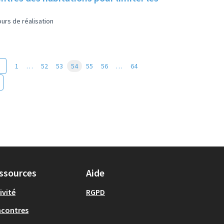
urs de réalisation
1
…
52
53
54
55
56
…
64
ssources
Aide
ivité
RGPD
ncontres