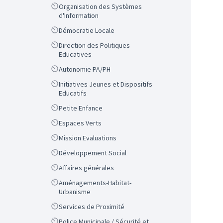
Scope
Organisation des Systèmes
d'Information
Scope
Démocratie Locale
Scope
Direction des Politiques
Educatives
Scope
Autonomie PA/PH
Scope
Initiatives Jeunes et Dispositifs
Educatifs
Scope
Petite Enfance
Scope
Espaces Verts
Scope
Mission Evaluations
Scope
Développement Social
Scope
Affaires générales
Scope
Aménagements-Habitat-
Urbanisme
Scope
Services de Proximité
Scope
Police Municipale / Sécurité et