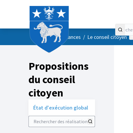
Accueil
Menu principal
M
/
Vos instances
/
Le conseil citoyen
Propositions
du conseil
citoyen
État d'exécution global
Rechercher des réalisations