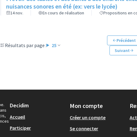
nuisances sonores en été (ex: vers le lycée)
14 nov.
En cours de réalisation
Propositions en co
Précédent
Résultats par page :
25
Suivant
pe.
Decidim
Mon compte
Re
dans
cis,
Accueil
Créer un compte
Act
ances
Participer
Se connecter
Re