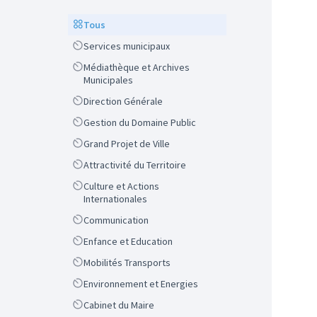
Scope
Tous
Scope
Services municipaux
Scope
Médiathèque et Archives
Municipales
Scope
Direction Générale
Scope
Gestion du Domaine Public
Scope
Grand Projet de Ville
Scope
Attractivité du Territoire
Scope
Culture et Actions
Internationales
Scope
Communication
Scope
Enfance et Education
Scope
Mobilités Transports
Scope
Environnement et Energies
Scope
Cabinet du Maire