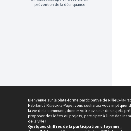
prévention de la délinquance
Bienvenue sur la plate-forme participative de Rillieux-la-Pa
Habitant à Rillieux-la-Pape, vous souhaitez vous impliquer 
la vie de la commune, donner votre avis sur des sujets pré
proposer des idées ou projets, participez à l'une des inst
de la Ville !
Quelques chiffres de la participation citoyenne :