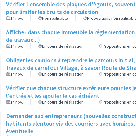
Vérifier l'ensemble des plaques d'égouts, souvent
pour limiter les bruits de circulation
14 nov.
Non réalisable
Propositions non réalisabl
Afficher dans chaque immeuble la réglementation 
de travaux...)
14 nov.
En cours de réalisation
Propositions en co
Obliger les camions à reprendre le parcours initial,
travaux de carrefour Village, à savoir Route de St
14 nov.
En cours de réalisation
Propositions en co
Vérifier que chaque structure extérieure pour les j
l'entrée et les ajouter le cas échéant
14 nov.
En cours de réalisation
Propositions en co
Demander aux entrepreneurs (nouvelles constructi
habitants alentour via des courriers avec horaires,
éventuelle