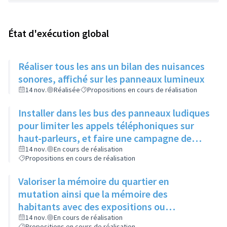
État d'exécution global
Réaliser tous les ans un bilan des nuisances
sonores, affiché sur les panneaux lumineux
14 nov.
Réalisée
Propositions en cours de réalisation
Installer dans les bus des panneaux ludiques
pour limiter les appels téléphoniques sur
haut-parleurs, et faire une campagne de
sensibilisation sur la dangerosité des bruits
14 nov.
En cours de réalisation
Propositions en cours de réalisation
forts
Valoriser la mémoire du quartier en
mutation ainsi que la mémoire des
habitants avec des expositions ou
l'implantation de sculptures
14 nov.
En cours de réalisation
Propositions en cours de réalisation