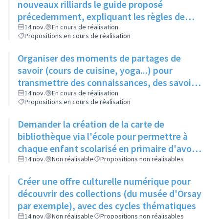
nouveaux rilliards le guide proposé
précedemment, expliquant les règles de
bonne conduite
14 nov.
En cours de réalisation
Propositions en cours de réalisation
Organiser des moments de partages de
savoir (cours de cuisine, yoga...) pour
transmettre des connaissances, des savoir-
faire, à moindre coût
14 nov.
En cours de réalisation
Propositions en cours de réalisation
Demander la création de la carte de
bibliothèque via l'école pour permettre à
chaque enfant scolarisé en primaire d'avoir
une carte et toucher éventuellement le reste
14 nov.
Non réalisable
Propositions non réalisables
de la famille
Créer une offre culturelle numérique pour
découvrir des collections (du musée d'Orsay
par exemple), avec des cycles thématiques
14 nov.
Non réalisable
Propositions non réalisables