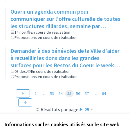
Ouvrir un agenda commun pour
communiquer sur l'offre culturelle de toutes
les structures rilliardes, semaine par
semaine, avec régulation par la mairie
14 nov.
En cours de réalisation
Propositions en cours de réalisation
Demander à des bénévoles de la Ville d'aider
à recueillir les dons dans les grandes
surfaces pour les Restos du Coeur le week-
end de la grande collecte afin d'augmenter
08 déc.
En cours de réalisation
Propositions en cours de réalisation
le nombre de points de collecte.
1
…
53
54
55
56
57
…
64
Résultats par page :
25
Informations sur les cookies utilisés sur le site web