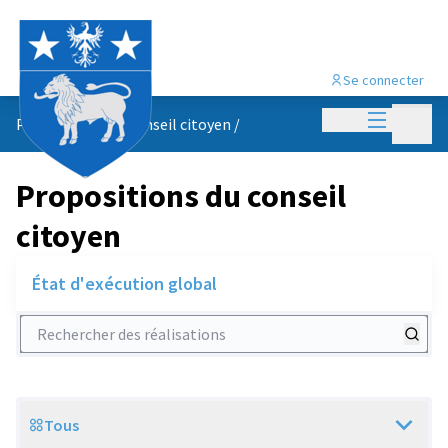
Se connecter
Menu princi
Menu p
Propositions du conseil citoyen
/
Propositions du conseil
citoyen
État d'exécution global
Rechercher des réalisations
Tous
Scope