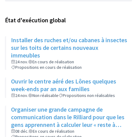
État d'exécution global
Installer des ruches et/ou cabanes à insectes
sur les toits de certains nouveaux
immeubles
24 nov.
En cours de réalisation
Propositions en cours de réalisation
Ouvrir le centre aéré des Lônes quelques
week-ends par an aux familles
24 nov.
Non réalisable
Propositions non réalisables
Organiser une grande campagne de
communication dans le Rilliard pour que les
gens apprennent à calculer leur « reste à
vivre »
08 déc.
En cours de réalisation
Propositions en cours de réalisation