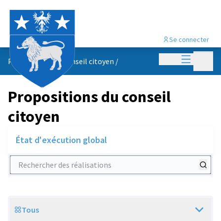
Se connecter
Menu princi
Menu p
Propositions du conseil citoyen
/
Propositions du conseil
citoyen
État d'exécution global
Rechercher des réalisations
Tous
Scope