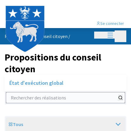
Se connecter
Menu princi
Menu p
Propositions du conseil citoyen
/
Propositions du conseil
citoyen
État d'exécution global
Rechercher des réalisations
Tous
Scope