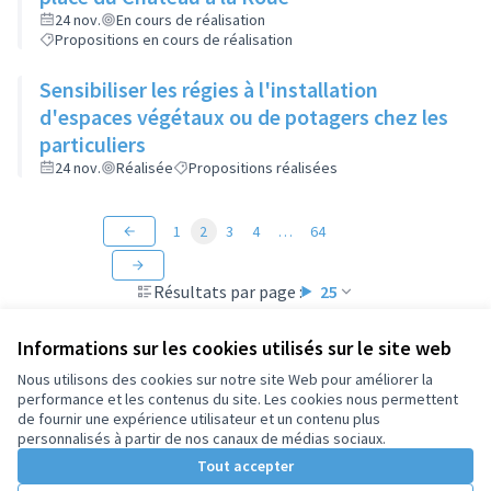
24 nov.
En cours de réalisation
Propositions en cours de réalisation
Sensibiliser les régies à l'installation
d'espaces végétaux ou de potagers chez les
particuliers
24 nov.
Réalisée
Propositions réalisées
1
2
3
4
…
64
Résultats par page :
25
Informations sur les cookies utilisés sur le site web
Nous utilisons des cookies sur notre site Web pour améliorer la
performance et les contenus du site. Les cookies nous permettent
Conditions d'utilisation
de fournir une expérience utilisateur et un contenu plus
Paramètres des cookies
personnalisés à partir de nos canaux de médias sociaux.
Tout accepter