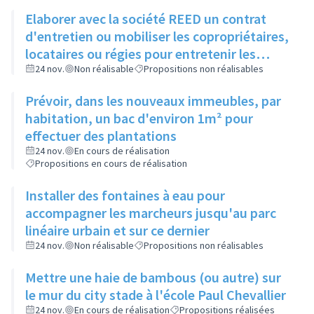
Elaborer avec la société REED un contrat
d'entretien ou mobiliser les copropriétaires,
locataires ou régies pour entretenir les
espaces verts entre bâtiments
24 nov.
Non réalisable
Propositions non réalisables
Prévoir, dans les nouveaux immeubles, par
habitation, un bac d'environ 1m² pour
effectuer des plantations
24 nov.
En cours de réalisation
Propositions en cours de réalisation
Installer des fontaines à eau pour
accompagner les marcheurs jusqu'au parc
linéaire urbain et sur ce dernier
24 nov.
Non réalisable
Propositions non réalisables
Mettre une haie de bambous (ou autre) sur
le mur du city stade à l'école Paul Chevallier
24 nov.
En cours de réalisation
Propositions réalisées