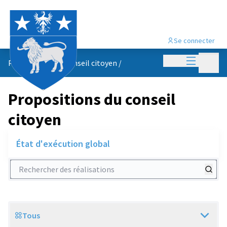
Se connecter
Menu princi
Menu p
Propositions du conseil citoyen
/
Propositions du conseil
citoyen
État d'exécution global
Rechercher des réalisations
Tous
Scope