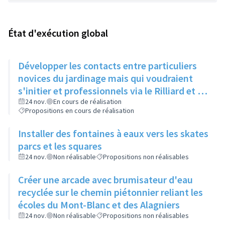
État d'exécution global
Développer les contacts entre particuliers
novices du jardinage mais qui voudraient
s'initier et professionnels via le Rilliard et la
Maison de la Vie Locale
24 nov.
En cours de réalisation
Propositions en cours de réalisation
Installer des fontaines à eaux vers les skates
parcs et les squares
24 nov.
Non réalisable
Propositions non réalisables
Créer une arcade avec brumisateur d'eau
recyclée sur le chemin piétonnier reliant les
écoles du Mont-Blanc et des Alagniers
24 nov.
Non réalisable
Propositions non réalisables