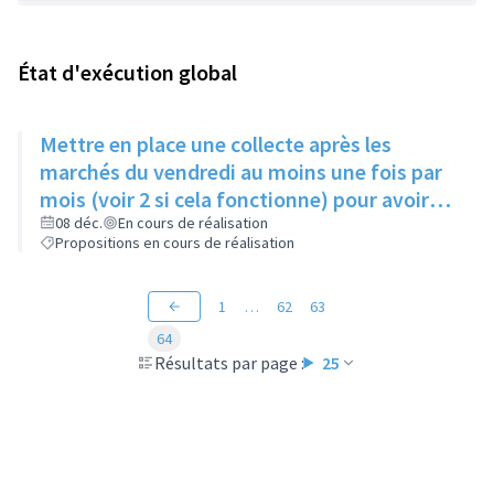
État d'exécution global
Mettre en place une collecte après les
marchés du vendredi au moins une fois par
mois (voir 2 si cela fonctionne) pour avoir
des produits frais pour l'Epice'Rill
08 déc.
En cours de réalisation
Propositions en cours de réalisation
1
…
62
63
64
Résultats par page :
25