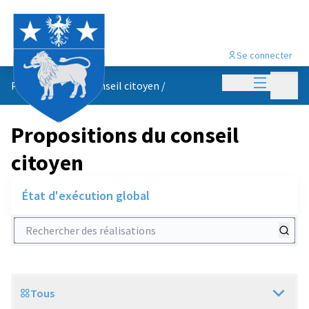
Se connecter
Menu princi
Menu p
Propositions du conseil citoyen
/
Propositions du conseil
citoyen
État d'exécution global
Rechercher des réalisations
Tous
Scope