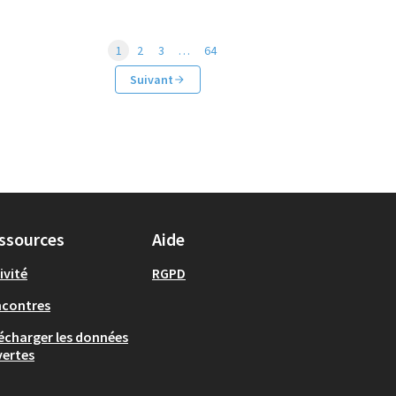
1
2
3
…
64
Suivant
ssources
Aide
ivité
RGPD
ncontres
écharger les données
ertes