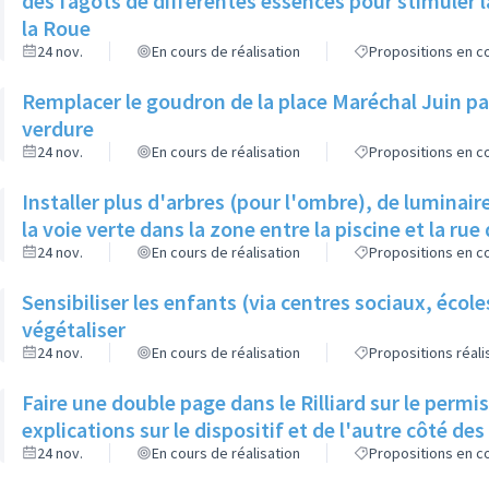
des fagots de différentes essences pour stimuler l
la Roue
24 nov.
En cours de réalisation
Propositions en co
Remplacer le goudron de la place Maréchal Juin par
verdure
24 nov.
En cours de réalisation
Propositions en co
Installer plus d'arbres (pour l'ombre), de luminaire
la voie verte dans la zone entre la piscine et la rue 
24 nov.
En cours de réalisation
Propositions en co
Sensibiliser les enfants (via centres sociaux, écol
végétaliser
24 nov.
En cours de réalisation
Propositions réal
Faire une double page dans le Rilliard sur le permi
explications sur le dispositif et de l'autre côté de
24 nov.
En cours de réalisation
Propositions en co