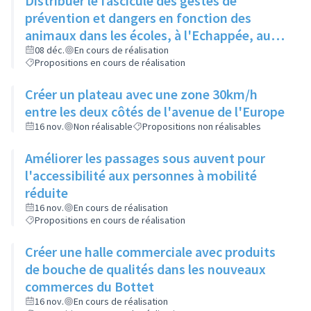
Distribuer le fascicule des gestes de
prévention et dangers en fonction des
animaux dans les écoles, à l'Echappée, aux
Centres Sociaux.... et l'insérer dans le
08 déc.
En cours de réalisation
Propositions en cours de réalisation
Rilliard en version détachable.
Créer un plateau avec une zone 30km/h
entre les deux côtés de l'avenue de l'Europe
16 nov.
Non réalisable
Propositions non réalisables
Améliorer les passages sous auvent pour
l'accessibilité aux personnes à mobilité
réduite
16 nov.
En cours de réalisation
Propositions en cours de réalisation
Créer une halle commerciale avec produits
de bouche de qualités dans les nouveaux
commerces du Bottet
16 nov.
En cours de réalisation