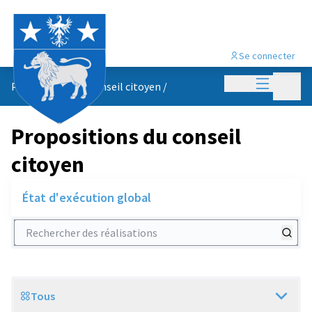
Se connecter
Menu princi
Menu p
Propositions du conseil citoyen
/
Propositions du conseil
citoyen
État d'exécution global
Rechercher des réalisations
Tous
Scope