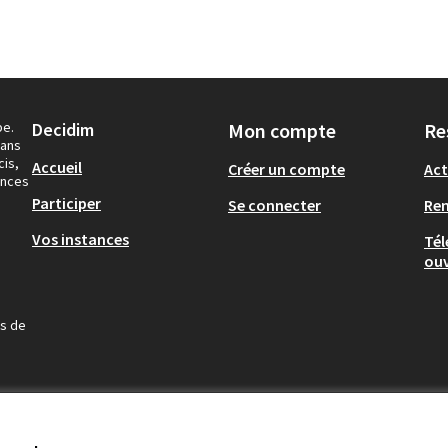
pe.
Decidim
Mon compte
Re
dans
cis,
Accueil
Créer un compte
Act
ances
Participer
Se connecter
Re
Vos instances
Tél
ouv
us de