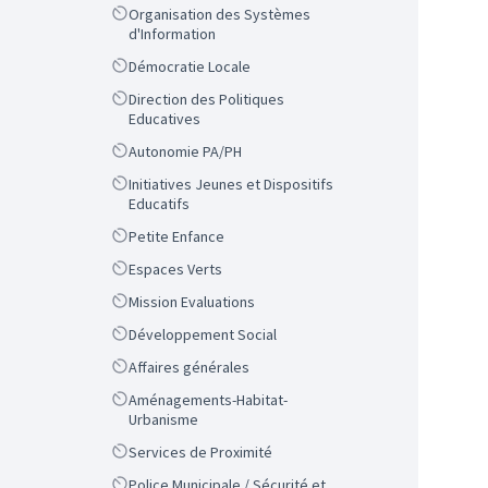
Scope
Organisation des Systèmes
d'Information
Scope
Démocratie Locale
Scope
Direction des Politiques
Educatives
Scope
Autonomie PA/PH
Scope
Initiatives Jeunes et Dispositifs
Educatifs
Scope
Petite Enfance
Scope
Espaces Verts
Scope
Mission Evaluations
Scope
Développement Social
Scope
Affaires générales
Scope
Aménagements-Habitat-
Urbanisme
Scope
Services de Proximité
Scope
Police Municipale / Sécurité et