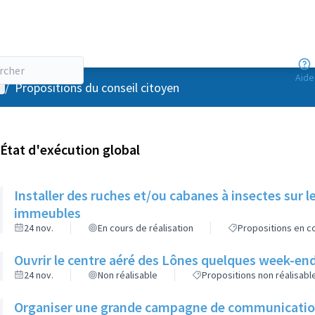
Aide
enu utilisateur
/
Propositions du conseil citoyen
État d'exécution global
Installer des ruches et/ou cabanes à insectes sur l
immeubles
24 nov.
En cours de réalisation
Propositions en co
Ouvrir le centre aéré des Lônes quelques week-end
24 nov.
Non réalisable
Propositions non réalisabl
Organiser une grande campagne de communication d