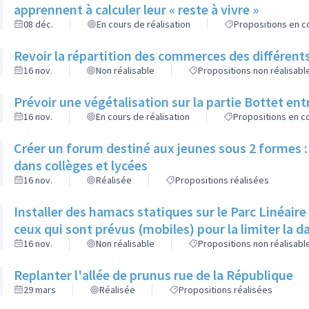
apprennent à calculer leur « reste à vivre »
08 déc.
En cours de réalisation
Propositions en co
Revoir la répartition des commerces des différents
16 nov.
Non réalisable
Propositions non réalisabl
Prévoir une végétalisation sur la partie Bottet entr
16 nov.
En cours de réalisation
Propositions en co
Créer un forum destiné aux jeunes sous 2 formes : 
dans collèges et lycées
16 nov.
Réalisée
Propositions réalisées
Installer des hamacs statiques sur le Parc Linéaire
ceux qui sont prévus (mobiles) pour la limiter la 
16 nov.
Non réalisable
Propositions non réalisabl
Replanter l'allée de prunus rue de la République
29 mars
Réalisée
Propositions réalisées