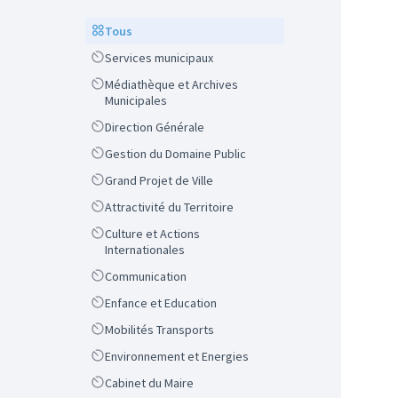
Scope
Tous
Scope
Services municipaux
Scope
Médiathèque et Archives
Municipales
Scope
Direction Générale
Scope
Gestion du Domaine Public
Scope
Grand Projet de Ville
Scope
Attractivité du Territoire
Scope
Culture et Actions
Internationales
Scope
Communication
Scope
Enfance et Education
Scope
Mobilités Transports
Scope
Environnement et Energies
Scope
Cabinet du Maire