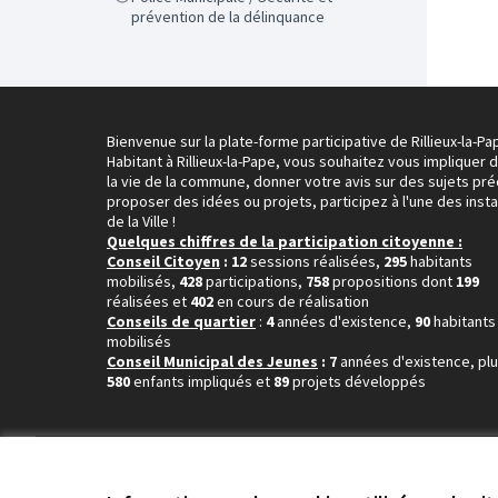
prévention de la délinquance
Bienvenue sur la plate-forme participative de Rillieux-la-Pa
Habitant à Rillieux-la-Pape, vous souhaitez vous impliquer 
la vie de la commune, donner votre avis sur des sujets pré
proposer des idées ou projets, participez à l'une des inst
de la Ville !
Quelques chiffres de la participation citoyenne :
Conseil Citoyen
: 12
sessions réalisées,
295
habitants
mobilisés,
428
participations,
758
propositions dont
199
réalisées et
402
en cours de réalisation
Conseils de quartier
:
4
années d'existence,
90
habitants
mobilisés
Conseil Municipal des Jeunes
: 7
années d'existence, pl
580
enfants impliqués et
89
projets développés
Conditions d'utilisation
Paramètres des cookies