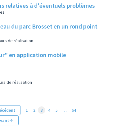
ns relatives à d'éventuels problèmes
les
eau du parc Brosset en un rond point
urs de réalisation
eur" en application mobile
urs de réalisation
écédent
1
2
3
4
5
…
64
ivant