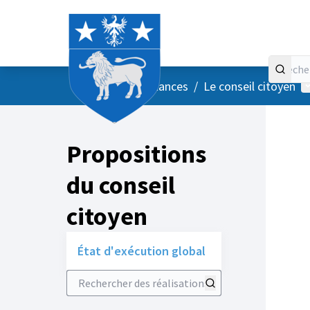
Accueil
Menu principal
M
/
Vos instances
/
Le conseil citoyen
Propositions
du conseil
citoyen
État d'exécution global
Rechercher des réalisations