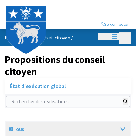
Se connecter
Menu princi
Menu p
Propositions du conseil citoyen
/
Propositions du conseil
citoyen
État d'exécution global
Rechercher des réalisations
Tous
Scope