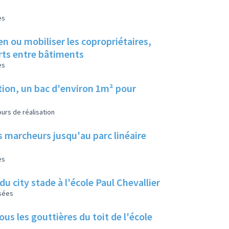
es
en ou mobiliser les copropriétaires,
erts entre bâtiments
es
tion, un bac d'environ 1m² pour
urs de réalisation
s marcheurs jusqu'au parc linéaire
es
u city stade à l'école Paul Chevallier
isées
us les gouttières du toit de l'école