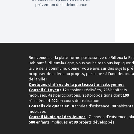
prévention de la délinquance
Bienvenue sur la plate-forme participative de Rillieux-la-Pa
Habitant à Rillieux-la-Pape, vous souhaitez vous impliquer 
la vie de la commune, donner votre avis sur des sujets pré
proposer des idées ou projets, participez à l'une des inst
de la Ville !
Quelques chiffres de la participation citoyenne :
Conseil Citoyen
: 12
sessions réalisées,
295
habitants
mobilisés,
428
participations,
758
propositions dont
199
réalisées et
402
en cours de réalisation
Conseils de quartier
:
4
années d'existence,
90
habitants
mobilisés
Conseil Municipal des Jeunes
: 7
années d'existence, pl
580
enfants impliqués et
89
projets développés