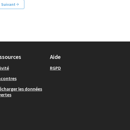
Suivant
ssources
Aide
ivité
RGPD
ncontres
écharger les données
ertes