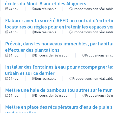
écoles du Mont-Blanc et des Alagniers
24 nov.
Non réalisable
Propositions non réalisabl
Elaborer avec la société REED un contrat d'entreti
locataires ou régies pour entretenir les espaces v
24 nov.
Non réalisable
Propositions non réalisabl
Prévoir, dans les nouveaux immeubles, par habita
effectuer des plantations
24 nov.
En cours de réalisation
Propositions en co
Installer des fontaines à eau pour accompagner le
urbain et sur ce dernier
24 nov.
Non réalisable
Propositions non réalisabl
Mettre une haie de bambous (ou autre) sur le mur d
24 nov.
En cours de réalisation
Propositions réal
Mettre en place des récupérateurs d'eau de pluie so