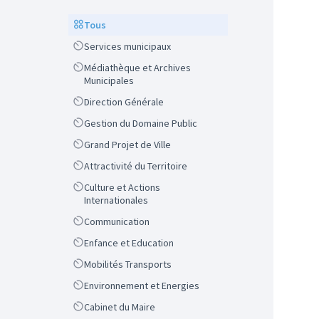
Scope
Tous
Scope
Services municipaux
Scope
Médiathèque et Archives
Municipales
Scope
Direction Générale
Scope
Gestion du Domaine Public
Scope
Grand Projet de Ville
Scope
Attractivité du Territoire
Scope
Culture et Actions
Internationales
Scope
Communication
Scope
Enfance et Education
Scope
Mobilités Transports
Scope
Environnement et Energies
Scope
Cabinet du Maire