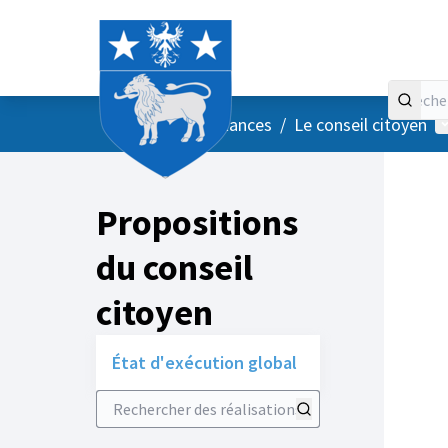
Accueil
Menu principal
M
/
Vos instances
/
Le conseil citoyen
Propositions
du conseil
citoyen
État d'exécution global
Rechercher des réalisations