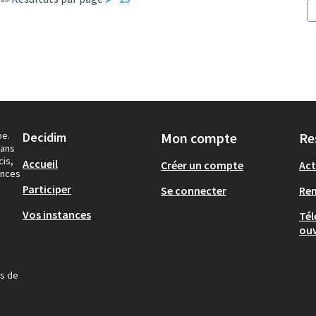
pe.
Decidim
Mon compte
Re
dans
cis,
Accueil
Créer un compte
Act
ances
Participer
Se connecter
Re
Vos instances
Tél
ouv
us de