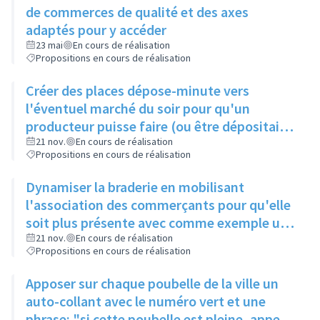
de commerces de qualité et des axes
adaptés pour y accéder
23 mai
En cours de réalisation
Propositions en cours de réalisation
Créer des places dépose-minute vers
l'éventuel marché du soir pour qu'un
producteur puisse faire (ou être dépositaire)
de paniers fraîcheurs
21 nov.
En cours de réalisation
Propositions en cours de réalisation
Dynamiser la braderie en mobilisant
l'association des commerçants pour qu'elle
soit plus présente avec comme exemple un
coiffeur qui ferait des coupes de cheveux
21 nov.
En cours de réalisation
Propositions en cours de réalisation
dans la rue
Apposer sur chaque poubelle de la ville un
auto-collant avec le numéro vert et une
phrase: "si cette poubelle est pleine, appeler