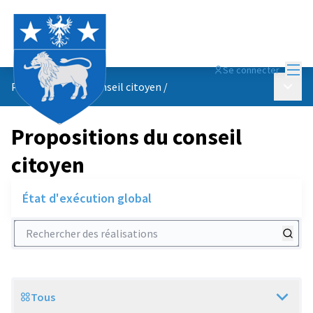
Menu
Se connecter
Menu p
Propositions du conseil citoyen
/
Propositions du conseil
citoyen
État d'exécution global
Rechercher des réalisations
Tous
Scope