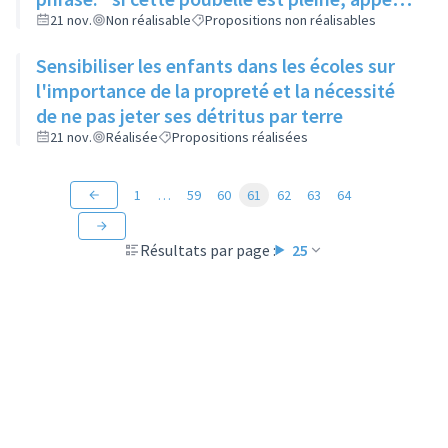
le...." permettant à chaque habitant de
21 nov.
Non réalisable
Propositions non réalisables
signaler une poubelle pleine
Sensibiliser les enfants dans les écoles sur
l'importance de la propreté et la nécessité
de ne pas jeter ses détritus par terre
21 nov.
Réalisée
Propositions réalisées
1
…
59
60
61
62
63
64
Résultats par page :
25