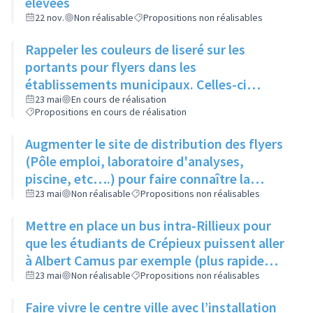
élevées
22 nov.
Non réalisable
Propositions non réalisables
Rappeler les couleurs de liseré sur les
portants pour flyers dans les
établissements municipaux. Celles-ci
seraient également rappelées sur le site de
23 mai
En cours de réalisation
Propositions en cours de réalisation
la saison culturelle
Augmenter le site de distribution des flyers
(Pôle emploi, laboratoire d'analyses,
piscine, etc….) pour faire connaître la
saison culturelle
23 mai
Non réalisable
Propositions non réalisables
Mettre en place un bus intra-Rillieux pour
que les étudiants de Crépieux puissent aller
à Albert Camus par exemple (plus rapide
d'aller sur Lyon)
23 mai
Non réalisable
Propositions non réalisables
Faire vivre le centre ville avec l’installation