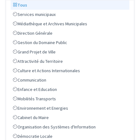
Scope
Tous
Scope
Services municipaux
Scope
Médiathèque et Archives Municipales
Scope
Direction Générale
Scope
Gestion du Domaine Public
Scope
Grand Projet de Ville
Scope
Attractivité du Territoire
Scope
Culture et Actions Internationales
Scope
Communication
Scope
Enfance et Education
Scope
Mobilités Transports
Scope
Environnement et Energies
Scope
Cabinet du Maire
Scope
Organisation des Systèmes d'Information
Scope
Démocratie Locale