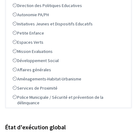
Scope
Direction des Politiques Educatives
Scope
Autonomie PA/PH
Scope
Initiatives Jeunes et Dispositifs Educatifs
Scope
Petite Enfance
Scope
Espaces Verts
Scope
Mission Evaluations
Scope
Développement Social
Scope
Affaires générales
Scope
Aménagements-Habitat-Urbanisme
Scope
Services de Proximité
Scope
Police Municipale / Sécurité et prévention de la
délinquance
État d'exécution global