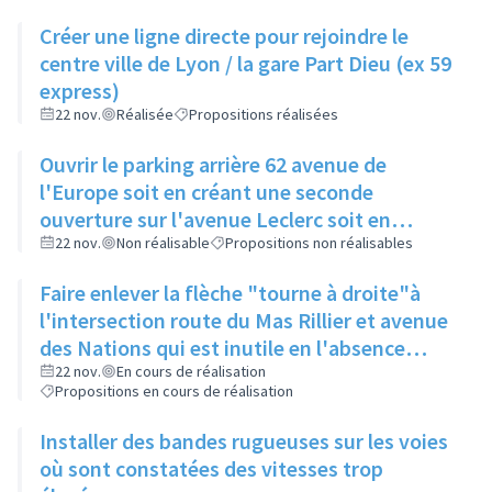
Créer une ligne directe pour rejoindre le
centre ville de Lyon / la gare Part Dieu (ex 59
express)
22 nov.
Réalisée
Propositions réalisées
Ouvrir le parking arrière 62 avenue de
l'Europe soit en créant une seconde
ouverture sur l'avenue Leclerc soit en
supprimant les 2 places du bout
22 nov.
Non réalisable
Propositions non réalisables
Faire enlever la flèche "tourne à droite"à
l'intersection route du Mas Rillier et avenue
des Nations qui est inutile en l'absence
d'une seconde voie
22 nov.
En cours de réalisation
Propositions en cours de réalisation
Installer des bandes rugueuses sur les voies
où sont constatées des vitesses trop