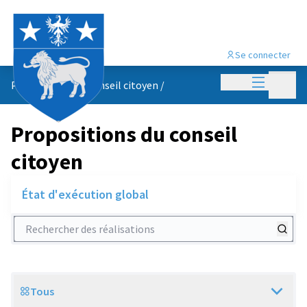
Se connecter
Menu princi
Menu p
Propositions du conseil citoyen
/
Propositions du conseil
citoyen
État d'exécution global
Rechercher des réalisations
Tous
Scope