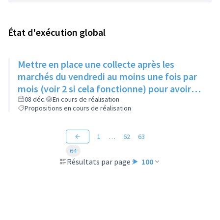
État d'exécution global
Mettre en place une collecte après les
marchés du vendredi au moins une fois par
mois (voir 2 si cela fonctionne) pour avoir
des produits frais pour l'Epice'Rill
08 déc.
En cours de réalisation
Propositions en cours de réalisation
1
…
62
63
64
Résultats par page :
100