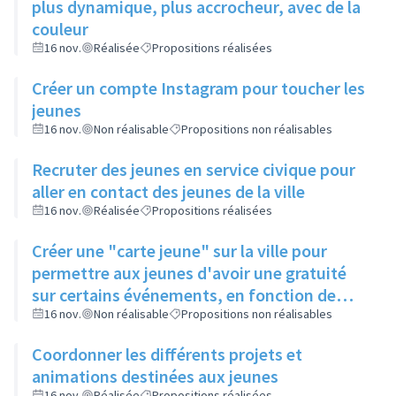
plus dynamique, plus accrocheur, avec de la
couleur
16 nov.
Réalisée
Propositions réalisées
Créer un compte Instagram pour toucher les
jeunes
16 nov.
Non réalisable
Propositions non réalisables
Recruter des jeunes en service civique pour
aller en contact des jeunes de la ville
16 nov.
Réalisée
Propositions réalisées
Créer une "carte jeune" sur la ville pour
permettre aux jeunes d'avoir une gratuité
sur certains événements, en fonction de
leur participation aux actions de la ville
16 nov.
Non réalisable
Propositions non réalisables
Coordonner les différents projets et
animations destinées aux jeunes
16 nov.
Réalisée
Propositions réalisées