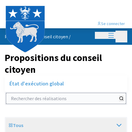
Se connecter
Menu princi
Menu p
Propositions du conseil citoyen
/
Propositions du conseil
citoyen
État d'exécution global
Rechercher des réalisations
Tous
Scope