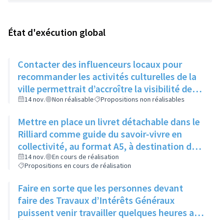
État d'exécution global
Contacter des influenceurs locaux pour
recommander les activités culturelles de la
ville permettrait d’accroître la visibilité des
évènements auprès des jeunes
14 nov.
Non réalisable
Propositions non réalisables
Mettre en place un livret détachable dans le
Rilliard comme guide du savoir-vivre en
collectivité, au format A5, à destination des
immeubles un mois puis des maisons le
14 nov.
En cours de réalisation
Propositions en cours de réalisation
mois suivant
Faire en sorte que les personnes devant
faire des Travaux d’Intérêts Généraux
puissent venir travailler quelques heures aux