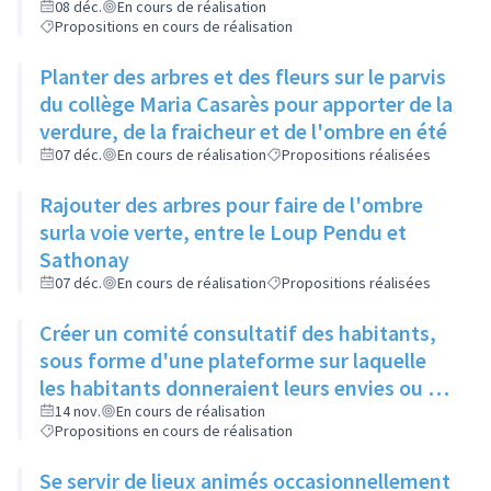
restos du cœur dans le cadre de leur
08 déc.
En cours de réalisation
Propositions en cours de réalisation
sanction
Planter des arbres et des fleurs sur le parvis
du collège Maria Casarès pour apporter de la
verdure, de la fraicheur et de l'ombre en été
07 déc.
En cours de réalisation
Propositions réalisées
Rajouter des arbres pour faire de l'ombre
surla voie verte, entre le Loup Pendu et
Sathonay
07 déc.
En cours de réalisation
Propositions réalisées
Créer un comité consultatif des habitants,
sous forme d'une plateforme sur laquelle
les habitants donneraient leurs envies ou se
manifesteraient sur leur volonté de
14 nov.
En cours de réalisation
Propositions en cours de réalisation
participer à tel ou tel évènement, et où les
acteurs culturels présenteraient ce qu'ils
Se servir de lieux animés occasionnellement