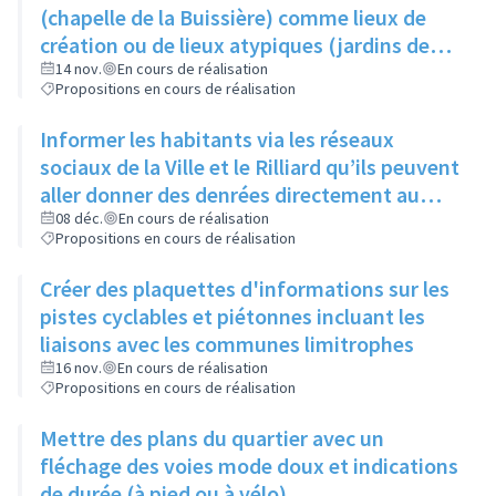
produisent
(chapelle de la Buissière) comme lieux de
création ou de lieux atypiques (jardins des
Semailles) comme lieux d'exposition pour
14 nov.
En cours de réalisation
Propositions en cours de réalisation
photos ou oeuvres
Informer les habitants via les réseaux
sociaux de la Ville et le Rilliard qu’ils peuvent
aller donner des denrées directement au
local des restos du cœur (au 1- 3 rue Jacques
08 déc.
En cours de réalisation
Propositions en cours de réalisation
Prévert), les lundis, mardis et mercredis
Créer des plaquettes d'informations sur les
pistes cyclables et piétonnes incluant les
liaisons avec les communes limitrophes
16 nov.
En cours de réalisation
Propositions en cours de réalisation
Mettre des plans du quartier avec un
fléchage des voies mode doux et indications
de durée (à pied ou à vélo)