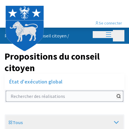
Se connecter
Menu princi
Menu p
Propositions du conseil citoyen
/
Propositions du conseil
citoyen
État d'exécution global
Rechercher des réalisations
Tous
Scope