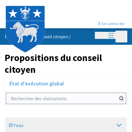
Se connecter
Menu princi
Menu p
Propositions du conseil citoyen
/
Propositions du conseil
citoyen
État d'exécution global
Rechercher des réalisations
Tous
Scope