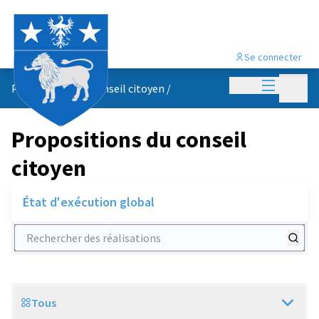
Se connecter
Menu princi
Menu p
Propositions du conseil citoyen
/
Propositions du conseil
citoyen
État d'exécution global
Rechercher des réalisations
Tous
Scope