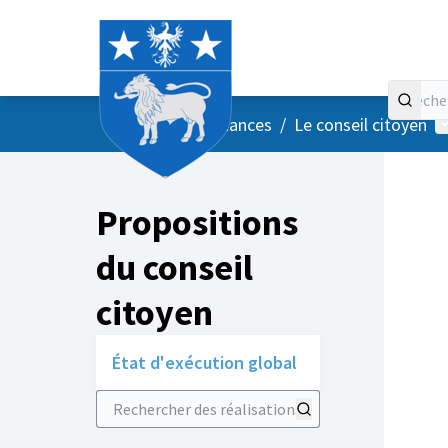
Accueil
Menu principal
M
/
Vos instances
/
Le conseil citoyen
Propositions
du conseil
citoyen
État d'exécution global
Rechercher des réalisations