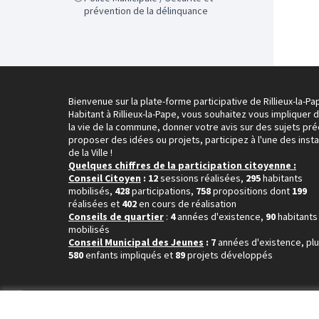
prévention de la délinquance
Bienvenue sur la plate-forme participative de Rillieux-la-Pa
Habitant à Rillieux-la-Pape, vous souhaitez vous impliquer 
la vie de la commune, donner votre avis sur des sujets pré
proposer des idées ou projets, participez à l'une des inst
de la Ville !
Quelques chiffres de la participation citoyenne :
Conseil Citoyen
: 12
sessions réalisées,
295
habitants
mobilisés,
428
participations,
758
propositions dont
199
réalisées et
402
en cours de réalisation
Conseils de quartier
:
4
années d'existence,
90
habitants
mobilisés
Conseil Municipal des Jeunes
: 7
années d'existence, pl
580
enfants impliqués et
89
projets développés
Conditions d'utilisation
Paramètres des cookies