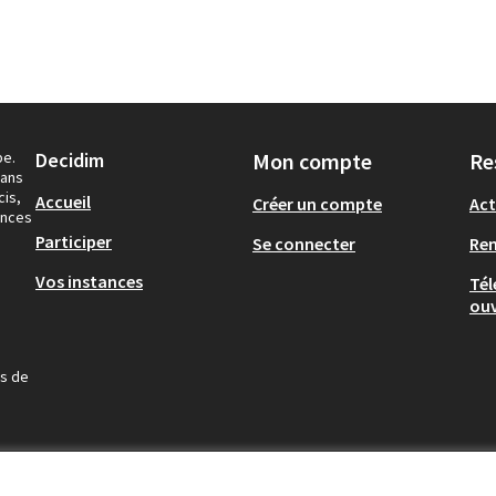
pe.
Decidim
Mon compte
Re
dans
cis,
Accueil
Créer un compte
Act
ances
Participer
Se connecter
Re
Vos instances
Tél
ouv
us de