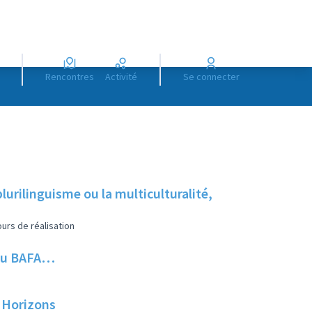
Rencontres
Activité
Se connecter
lurilinguisme ou la multiculturalité,
urs de réalisation
e au BAFA…
s Horizons