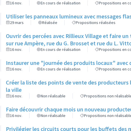
16 nov.
En cours de réalisation
Propositions en co
Utiliser les panneaux lumineux avec messages flas
29 mars
Réalisée
Propositions réalisées
Ouvrir des percées avec Rillieux Village et faire un 
sur rue Ampère, rue du G. Brosset et rue du L. Vitt
16 nov.
En cours de réalisation
Propositions en co
Instaurer une "journée des produits locaux" avec
16 nov.
En cours de réalisation
Propositions en co
Créer la liste des points de vente des producteurs 
la ville
16 nov.
Non réalisable
Propositions non réalisabl
Faire découvrir chaque mois un nouveau producteur 
16 nov.
Non réalisable
Propositions non réalisabl
Privilégier les circuits courts pour les buffets des 