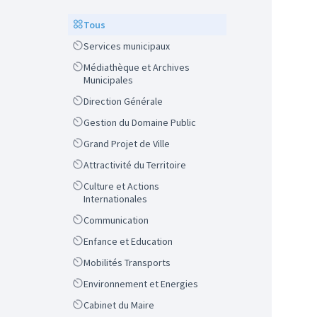
Scope
Tous
Scope
Services municipaux
Scope
Médiathèque et Archives
Municipales
Scope
Direction Générale
Scope
Gestion du Domaine Public
Scope
Grand Projet de Ville
Scope
Attractivité du Territoire
Scope
Culture et Actions
Internationales
Scope
Communication
Scope
Enfance et Education
Scope
Mobilités Transports
Scope
Environnement et Energies
Scope
Cabinet du Maire