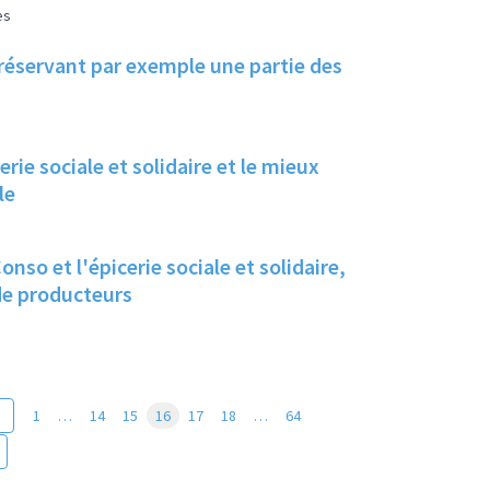
es
ur réservant par exemple une partie des
erie sociale et solidaire et le mieux
le
nso et l'épicerie sociale et solidaire,
 de producteurs
1
…
14
15
16
17
18
…
64