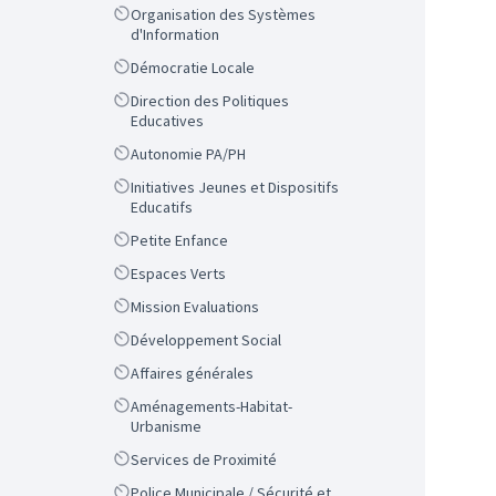
Scope
Organisation des Systèmes
d'Information
Scope
Démocratie Locale
Scope
Direction des Politiques
Educatives
Scope
Autonomie PA/PH
Scope
Initiatives Jeunes et Dispositifs
Educatifs
Scope
Petite Enfance
Scope
Espaces Verts
Scope
Mission Evaluations
Scope
Développement Social
Scope
Affaires générales
Scope
Aménagements-Habitat-
Urbanisme
Scope
Services de Proximité
Scope
Police Municipale / Sécurité et