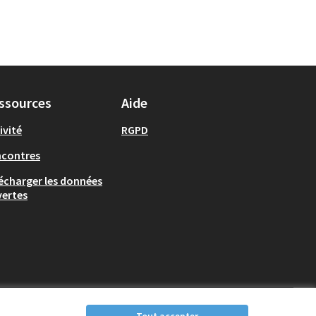
ssources
Aide
ivité
RGPD
ncontres
écharger les données
ertes