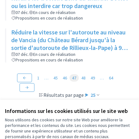
ou les interdire car trop dangereux
07 déc.
En cours de réalisation
Propositions en cours de réalisation
Réduire la vitesse sur l'autoroute au niveau
de Vancia (du Château Bérard jusqu'à la
sortie d'autoroute de Rillieux-la-Pape) à 90
km/h au lieu de 110 km/h, pour limiter la
07 déc.
En cours de réalisation
Propositions en cours de réalisation
pollution sonore persistante chez les
habitants du secteur
1
…
45
46
47
48
49
…
64
Résultats par page :
25
Informations sur les cookies utilisés sur le site web
Nous utilisons des cookies sur notre site Web pour améliorer la
performance et les contenus du site. Les cookies nous permettent
Conditions d'utilisation
de fournir une expérience utilisateur et un contenu plus
Paramètres des cookies
personnalisés à partir de nos canaux de médias sociaux.