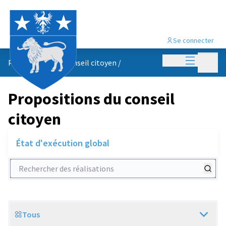
Se connecter
Menu princi
Menu p
Propositions du conseil citoyen
/
Propositions du conseil
citoyen
État d'exécution global
Rechercher des réalisations
Tous
Scope