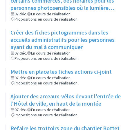
certains commerces, des horaires pour les
personnes photosensibles où la lumière
serait diminuée
07 déc.
En cours de réalisation
Propositions en cours de réalisation
Créer des fiches pictogrammes dans les
accueils administratifs pour les personnes
ayant du mal à communiquer
07 déc.
En cours de réalisation
Propositions en cours de réalisation
Mettre en place les fiches actions ci-joint
07 déc.
En cours de réalisation
Propositions en cours de réalisation
Ajouter des arceaux-vélos devant l'entrée de
l'Hôtel de ville, en haut de la montée
07 déc.
En cours de réalisation
Propositions en cours de réalisation
Refaire les trottoirs zone du chantier Bottet