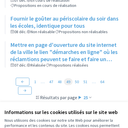
enlevés
07 déc.
En cours de réalisation
Propositions en cours de réalisation
Fournir le goûter au périscolaire du soir dans
les écoles, identique pour tous
08 déc.
Non réalisable
Propositions non réalisables
Mettre en page d'ouverture du site internet
de la ville le lien "démarches en ligne" où les
réclamtions peuvent se faire et faire un
rappel de l'existence de ce lien
07 déc.
Réalisée
Propositions réalisées
1
…
47
48
49
50
51
…
64
Résultats par page :
25
Informations sur les cookies utilisés sur le site web
Nous utilisons des cookies sur notre site Web pour améliorer la
performance et les contenus du site. Les cookies nous permettent
Conditions d'utilisation