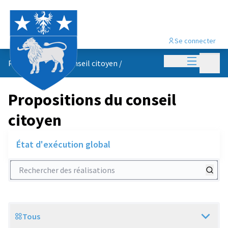
Se connecter
Menu princi
Menu p
Propositions du conseil citoyen
/
Propositions du conseil
citoyen
État d'exécution global
Rechercher des réalisations
Tous
Scope