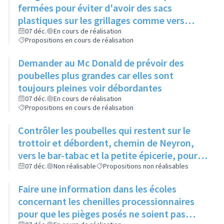
fermées pour éviter d'avoir des sacs
plastiques sur les grillages comme vers
Boucherie André
07 déc.
En cours de réalisation
Propositions en cours de réalisation
Demander au Mc Donald de prévoir des
poubelles plus grandes car elles sont
toujours pleines voir débordantes
07 déc.
En cours de réalisation
Propositions en cours de réalisation
Contrôler les poubelles qui restent sur le
trottoir et débordent, chemin de Neyron,
vers le bar-tabac et la petite épicerie, pour
qu'elles soient sorties la veille du ramassage
07 déc.
Non réalisable
Propositions non réalisables
Faire une information dans les écoles
concernant les chenilles processionnaires
pour que les pièges posés ne soient pas