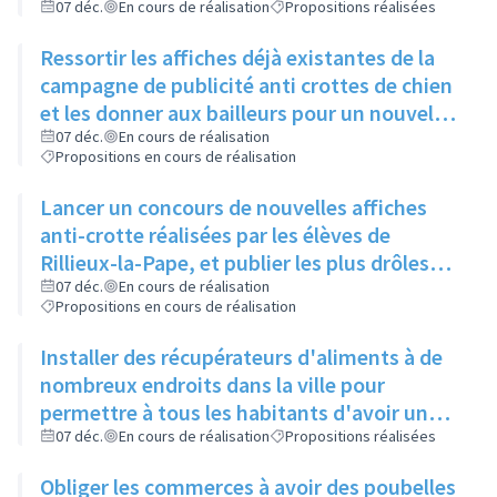
Locale
07 déc.
En cours de réalisation
Propositions réalisées
Ressortir les affiches déjà existantes de la
campagne de publicité anti crottes de chien
et les donner aux bailleurs pour un nouvel
affichage, les remettre également dans le
07 déc.
En cours de réalisation
Propositions en cours de réalisation
Rilliard
Lancer un concours de nouvelles affiches
anti-crotte réalisées par les élèves de
Rillieux-la-Pape, et publier les plus drôles
sur les réseaux sociaux de la ville
07 déc.
En cours de réalisation
Propositions en cours de réalisation
Installer des récupérateurs d'aliments à de
nombreux endroits dans la ville pour
permettre à tous les habitants d'avoir un
bac à proximité, quelque soit son quartier
07 déc.
En cours de réalisation
Propositions réalisées
Obliger les commerces à avoir des poubelles