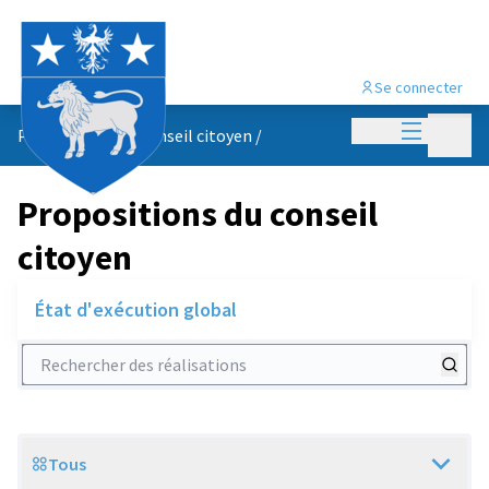
Se connecter
Menu princi
Menu p
Propositions du conseil citoyen
/
Propositions du conseil
citoyen
État d'exécution global
Rechercher des réalisations
Tous
Scope