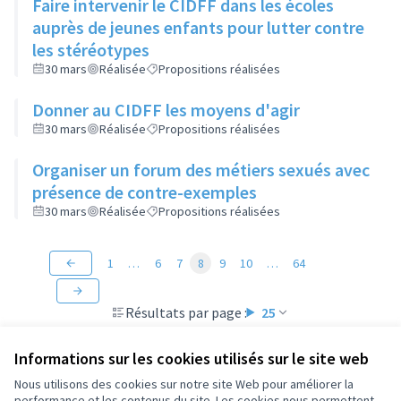
Faire intervenir le CIDFF dans les écoles
auprès de jeunes enfants pour lutter contre
les stéréotypes
30 mars
Réalisée
Propositions réalisées
Donner au CIDFF les moyens d'agir
30 mars
Réalisée
Propositions réalisées
Organiser un forum des métiers sexués avec
présence de contre-exemples
30 mars
Réalisée
Propositions réalisées
1
…
6
7
8
9
10
…
64
Résultats par page :
25
Informations sur les cookies utilisés sur le site web
Nous utilisons des cookies sur notre site Web pour améliorer la
performance et les contenus du site. Les cookies nous permettent