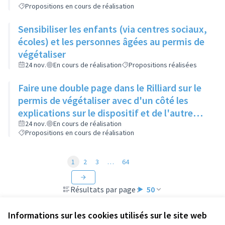
Propositions en cours de réalisation
Sensibiliser les enfants (via centres sociaux,
écoles) et les personnes âgées au permis de
végétaliser
24 nov.
En cours de réalisation
Propositions réalisées
Faire une double page dans le Rilliard sur le
permis de végétaliser avec d'un côté les
explications sur le dispositif et de l'autre
côté des exemples concrets de lieux à
24 nov.
En cours de réalisation
Propositions en cours de réalisation
investir
1
2
3
…
64
Résultats par page :
50
Informations sur les cookies utilisés sur le site web