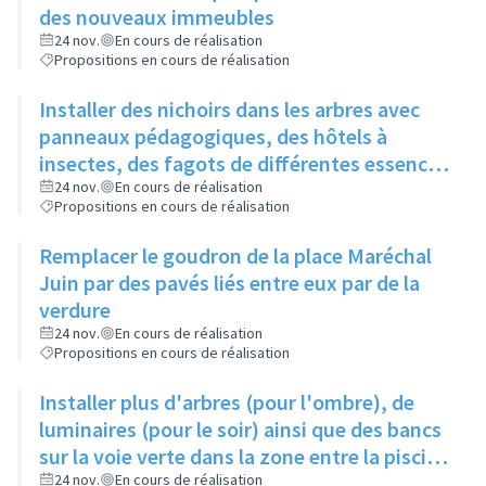
des nouveaux immeubles
24 nov.
En cours de réalisation
Propositions en cours de réalisation
Installer des nichoirs dans les arbres avec
panneaux pédagogiques, des hôtels à
insectes, des fagots de différentes essences
pour stimuler la biodiversité sur la place du
24 nov.
En cours de réalisation
Propositions en cours de réalisation
Château à la Roue
Remplacer le goudron de la place Maréchal
Juin par des pavés liés entre eux par de la
verdure
24 nov.
En cours de réalisation
Propositions en cours de réalisation
Installer plus d'arbres (pour l'ombre), de
luminaires (pour le soir) ainsi que des bancs
sur la voie verte dans la zone entre la piscine
et la rue de l'Industrie
24 nov.
En cours de réalisation