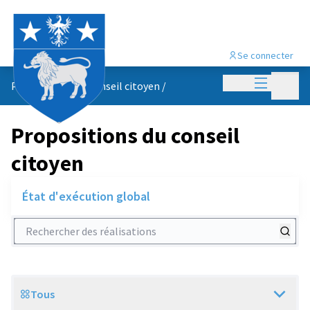
Se connecter
Menu princi
Menu p
Propositions du conseil citoyen
/
Propositions du conseil
citoyen
État d'exécution global
Rechercher des réalisations
Tous
Scope