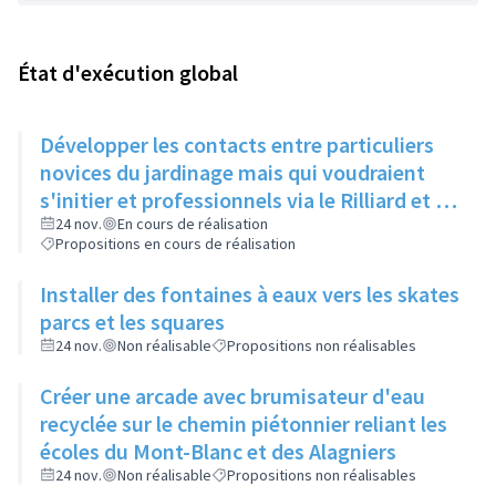
État d'exécution global
Développer les contacts entre particuliers
novices du jardinage mais qui voudraient
s'initier et professionnels via le Rilliard et la
Maison de la Vie Locale
24 nov.
En cours de réalisation
Propositions en cours de réalisation
Installer des fontaines à eaux vers les skates
parcs et les squares
24 nov.
Non réalisable
Propositions non réalisables
Créer une arcade avec brumisateur d'eau
recyclée sur le chemin piétonnier reliant les
écoles du Mont-Blanc et des Alagniers
24 nov.
Non réalisable
Propositions non réalisables