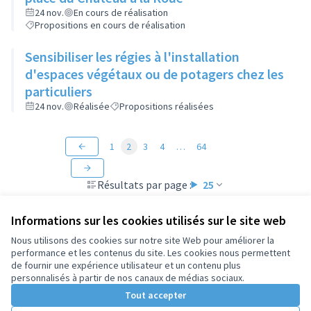
24 nov.
En cours de réalisation
Propositions en cours de réalisation
Sensibiliser les régies à l'installation
d'espaces végétaux ou de potagers chez les
particuliers
24 nov.
Réalisée
Propositions réalisées
1
2
3
4
…
64
Résultats par page :
25
Informations sur les cookies utilisés sur le site web
Nous utilisons des cookies sur notre site Web pour améliorer la
performance et les contenus du site. Les cookies nous permettent
Conditions d'utilisation
de fournir une expérience utilisateur et un contenu plus
Paramètres des cookies
personnalisés à partir de nos canaux de médias sociaux.
Tout accepter