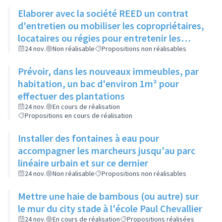
Elaborer avec la société REED un contrat
d'entretien ou mobiliser les copropriétaires,
locataires ou régies pour entretenir les
espaces verts entre bâtiments
24 nov.
Non réalisable
Propositions non réalisables
Prévoir, dans les nouveaux immeubles, par
habitation, un bac d'environ 1m² pour
effectuer des plantations
24 nov.
En cours de réalisation
Propositions en cours de réalisation
Installer des fontaines à eau pour
accompagner les marcheurs jusqu'au parc
linéaire urbain et sur ce dernier
24 nov.
Non réalisable
Propositions non réalisables
Mettre une haie de bambous (ou autre) sur
le mur du city stade à l'école Paul Chevallier
24 nov.
En cours de réalisation
Propositions réalisées