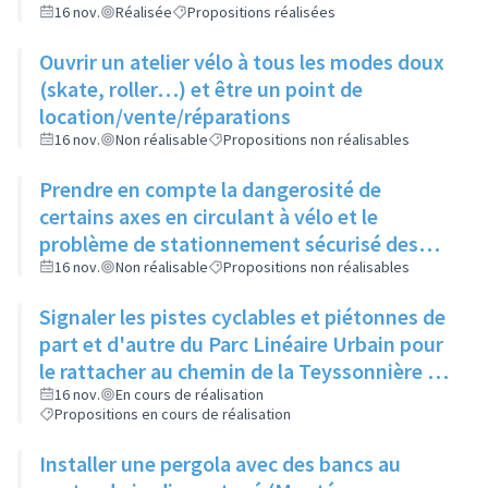
16 nov.
Réalisée
Propositions réalisées
Ouvrir un atelier vélo à tous les modes doux
(skate, roller…) et être un point de
location/vente/réparations
16 nov.
Non réalisable
Propositions non réalisables
Prendre en compte la dangerosité de
certains axes en circulant à vélo et le
problème de stationnement sécurisé des
vélos avant d'ouvrir un atelier vélo
16 nov.
Non réalisable
Propositions non réalisables
Signaler les pistes cyclables et piétonnes de
part et d'autre du Parc Linéaire Urbain pour
le rattacher au chemin de la Teyssonnière et
à la route de Genève
16 nov.
En cours de réalisation
Propositions en cours de réalisation
Installer une pergola avec des bancs au