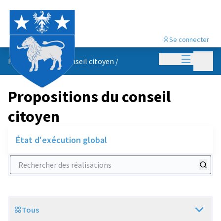
Se connecter
Menu princi
Menu p
Propositions du conseil citoyen
/
Propositions du conseil
citoyen
État d'exécution global
Rechercher des réalisations
Tous
Scope