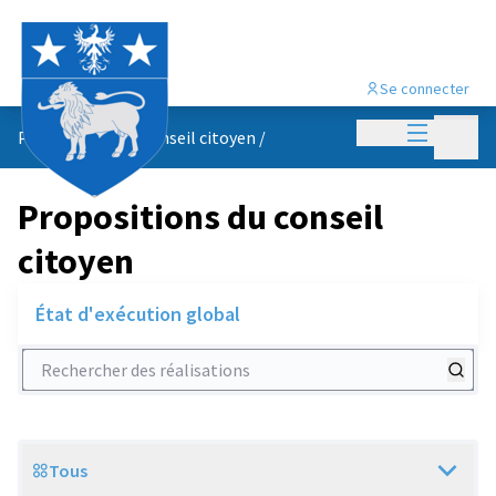
Se connecter
Menu princi
Menu p
Propositions du conseil citoyen
/
Propositions du conseil
citoyen
État d'exécution global
Rechercher des réalisations
Tous
Scope