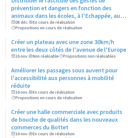
Distribuer le fascicule des gestes de
prévention et dangers en fonction des
animaux dans les écoles, à l'Echappée, aux
Centres Sociaux.... et l'insérer dans le
08 déc.
En cours de réalisation
Propositions en cours de réalisation
Rilliard en version détachable.
Créer un plateau avec une zone 30km/h
entre les deux côtés de l'avenue de l'Europe
16 nov.
Non réalisable
Propositions non réalisables
Améliorer les passages sous auvent pour
l'accessibilité aux personnes à mobilité
réduite
16 nov.
En cours de réalisation
Propositions en cours de réalisation
Créer une halle commerciale avec produits
de bouche de qualités dans les nouveaux
commerces du Bottet
16 nov.
En cours de réalisation