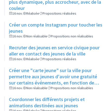
plus dynamique, plus accrocheur, avec de la
couleur
16 nov.
Réalisée
Propositions réalisées
Créer un compte Instagram pour toucher les
jeunes
16 nov.
Non réalisable
Propositions non réalisables
Recruter des jeunes en service civique pour
aller en contact des jeunes de la ville
16 nov.
Réalisée
Propositions réalisées
Créer une "carte jeune" sur la ville pour
permettre aux jeunes d'avoir une gratuité
sur certains événements, en fonction de
leur participation aux actions de la ville
16 nov.
Non réalisable
Propositions non réalisables
Coordonner les différents projets et
animations destinées aux jeunes
16 nov.
Réalisée
Propositions réalisées