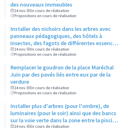
des nouveaux immeubles
24 nov.
En cours de réalisation
Propositions en cours de réalisation
Installer des nichoirs dans les arbres avec
panneaux pédagogiques, des hôtels à
insectes, des fagots de différentes essences
pour stimuler la biodiversité sur la place du
24 nov.
En cours de réalisation
Propositions en cours de réalisation
Château à la Roue
Remplacer le goudron de la place Maréchal
Juin par des pavés liés entre eux par de la
verdure
24 nov.
En cours de réalisation
Propositions en cours de réalisation
Installer plus d'arbres (pour l'ombre), de
luminaires (pour le soir) ainsi que des bancs
sur la voie verte dans la zone entre la piscine
et la rue de l'Industrie
24 nov.
En cours de réalisation