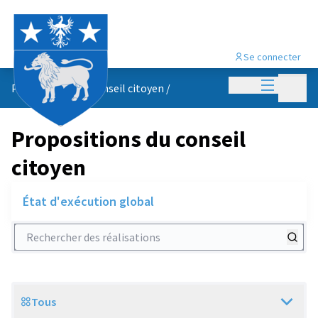
Se connecter
Menu princi
Menu p
Propositions du conseil citoyen
/
Propositions du conseil
citoyen
État d'exécution global
Rechercher des réalisations
Tous
Scope