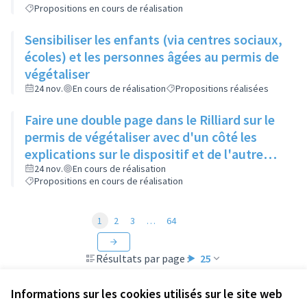
Propositions en cours de réalisation
Sensibiliser les enfants (via centres sociaux,
écoles) et les personnes âgées au permis de
végétaliser
24 nov.
En cours de réalisation
Propositions réalisées
Faire une double page dans le Rilliard sur le
permis de végétaliser avec d'un côté les
explications sur le dispositif et de l'autre
côté des exemples concrets de lieux à
24 nov.
En cours de réalisation
Propositions en cours de réalisation
investir
1
2
3
…
64
Résultats par page :
25
Informations sur les cookies utilisés sur le site web