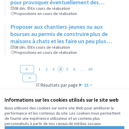
pour provoquer éventuellement des
échanges avec des personnes intéressées
08 déc.
En cours de réalisation
Propositions en cours de réalisation
Proposer aux chantiers-jeunes ou aux
bourses au permis de construire plus de
maisons à chats et les faire un peu plus
grandes que celles existantes
08 déc.
En cours de réalisation
Propositions en cours de réalisation
1
2
3
4
5
6
…
64
Résultats par page :
25
Informations sur les cookies utilisés sur le site web
Nous utilisons des cookies sur notre site Web pour améliorer la
performance et les contenus du site. Les cookies nous permettent
Conditions d'utilisation
de fournir une expérience utilisateur et un contenu plus
Paramètres des cookies
personnalisés à partir de nos canaux de médias sociaux.