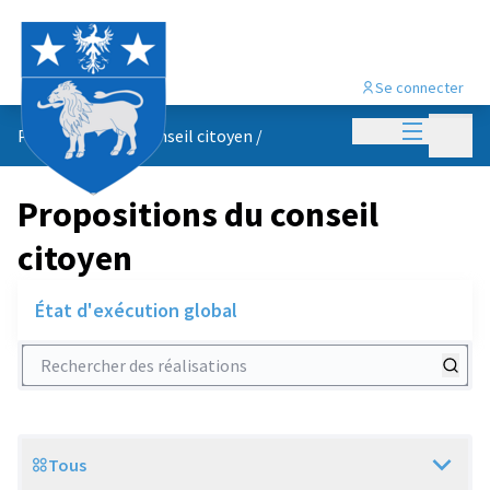
Se connecter
Menu princi
Menu p
Propositions du conseil citoyen
/
Propositions du conseil
citoyen
État d'exécution global
Rechercher des réalisations
Tous
Scope