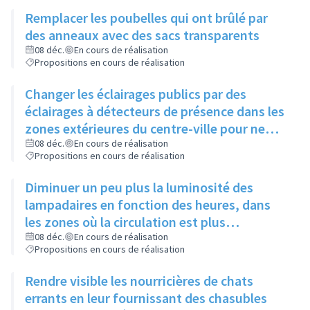
chiens se dégourdissent les pattes
Remplacer les poubelles qui ont brûlé par
des anneaux avec des sacs transparents
08 déc.
En cours de réalisation
Propositions en cours de réalisation
Changer les éclairages publics par des
éclairages à détecteurs de présence dans les
zones extérieures du centre-ville pour ne
pas gêner certaines espèces d'animaux
08 déc.
En cours de réalisation
Propositions en cours de réalisation
Diminuer un peu plus la luminosité des
lampadaires en fonction des heures, dans
les zones où la circulation est plus
importante, sans jamais éteindre
08 déc.
En cours de réalisation
Propositions en cours de réalisation
complètement
Rendre visible les nourricières de chats
errants en leur fournissant des chasubles