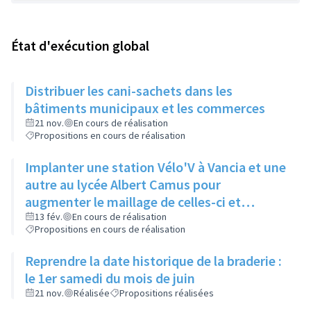
État d'exécution global
Distribuer les cani-sachets dans les
bâtiments municipaux et les commerces
21 nov.
En cours de réalisation
Propositions en cours de réalisation
Implanter une station Vélo'V à Vancia et une
autre au lycée Albert Camus pour
augmenter le maillage de celles-ci et
compenser le manque de bus à Vancia
13 fév.
En cours de réalisation
Propositions en cours de réalisation
notamment
Reprendre la date historique de la braderie :
le 1er samedi du mois de juin
21 nov.
Réalisée
Propositions réalisées