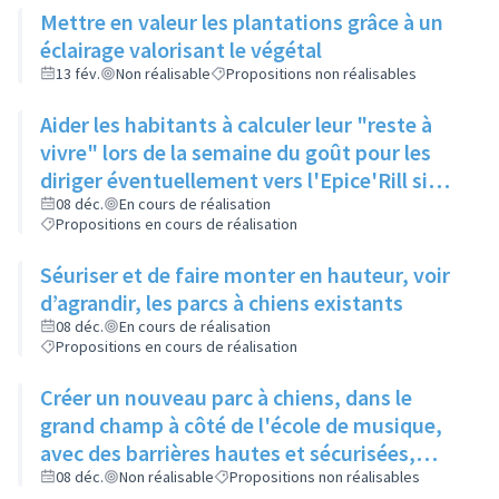
Mettre en valeur les plantations grâce à un
éclairage valorisant le végétal
13 fév.
Non réalisable
Propositions non réalisables
Aider les habitants à calculer leur "reste à
vivre" lors de la semaine du goût pour les
diriger éventuellement vers l'Epice'Rill si
besoin
08 déc.
En cours de réalisation
Propositions en cours de réalisation
Séuriser et de faire monter en hauteur, voir
d’agrandir, les parcs à chiens existants
08 déc.
En cours de réalisation
Propositions en cours de réalisation
Créer un nouveau parc à chiens, dans le
grand champ à côté de l'école de musique,
avec des barrières hautes et sécurisées,
pour qu'il y ait assez d'espace pour que les
08 déc.
Non réalisable
Propositions non réalisables