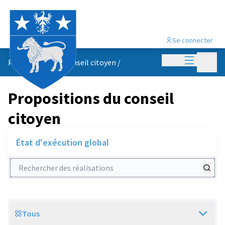
Se connecter
Menu princi
Menu p
Propositions du conseil citoyen
/
Propositions du conseil
citoyen
État d'exécution global
Rechercher des réalisations
Tous
Scope