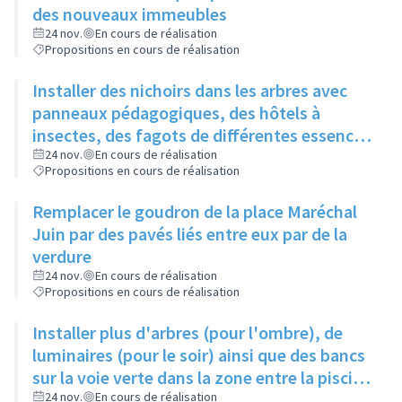
des nouveaux immeubles
24 nov.
En cours de réalisation
Propositions en cours de réalisation
Installer des nichoirs dans les arbres avec
panneaux pédagogiques, des hôtels à
insectes, des fagots de différentes essences
pour stimuler la biodiversité sur la place du
24 nov.
En cours de réalisation
Propositions en cours de réalisation
Château à la Roue
Remplacer le goudron de la place Maréchal
Juin par des pavés liés entre eux par de la
verdure
24 nov.
En cours de réalisation
Propositions en cours de réalisation
Installer plus d'arbres (pour l'ombre), de
luminaires (pour le soir) ainsi que des bancs
sur la voie verte dans la zone entre la piscine
et la rue de l'Industrie
24 nov.
En cours de réalisation