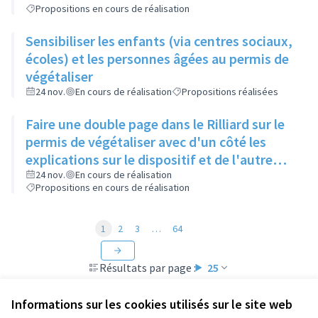
Propositions en cours de réalisation
Sensibiliser les enfants (via centres sociaux,
écoles) et les personnes âgées au permis de
végétaliser
24 nov.
En cours de réalisation
Propositions réalisées
Faire une double page dans le Rilliard sur le
permis de végétaliser avec d'un côté les
explications sur le dispositif et de l'autre
côté des exemples concrets de lieux à
24 nov.
En cours de réalisation
Propositions en cours de réalisation
investir
1
2
3
…
64
Résultats par page :
25
Informations sur les cookies utilisés sur le site web