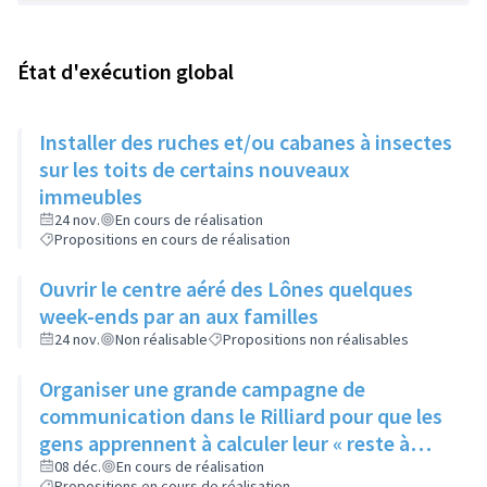
État d'exécution global
Installer des ruches et/ou cabanes à insectes
sur les toits de certains nouveaux
immeubles
24 nov.
En cours de réalisation
Propositions en cours de réalisation
Ouvrir le centre aéré des Lônes quelques
week-ends par an aux familles
24 nov.
Non réalisable
Propositions non réalisables
Organiser une grande campagne de
communication dans le Rilliard pour que les
gens apprennent à calculer leur « reste à
vivre »
08 déc.
En cours de réalisation
Propositions en cours de réalisation