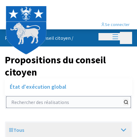
Se connecter
Menu princi
Menu p
Propositions du conseil citoyen
/
Propositions du conseil
citoyen
État d'exécution global
Rechercher des réalisations
Tous
Scope