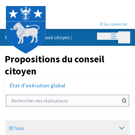
Se connecter
Menu princi
Menu p
Propositions du conseil citoyen
/
Propositions du conseil
citoyen
État d'exécution global
Rechercher des réalisations
Tous
Scope