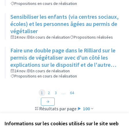
Propositions en cours de réalisation
Sensibiliser les enfants (via centres sociaux,
écoles) et les personnes âgées au permis de
végétaliser
24 nov.
En cours de réalisation
Propositions réalisées
Faire une double page dans le Rilliard sur le
permis de végétaliser avec d'un côté les
explications sur le dispositif et de l'autre
côté des exemples concrets de lieux à
24 nov.
En cours de réalisation
Propositions en cours de réalisation
investir
1
2
3
…
64
Résultats par page :
100
Informations sur les cookies utilisés sur le site web