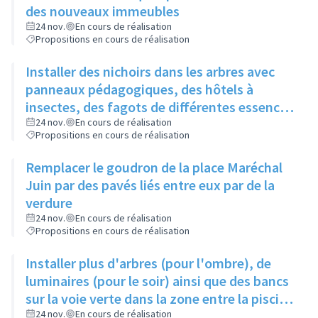
des nouveaux immeubles
24 nov.
En cours de réalisation
Propositions en cours de réalisation
Installer des nichoirs dans les arbres avec
panneaux pédagogiques, des hôtels à
insectes, des fagots de différentes essences
pour stimuler la biodiversité sur la place du
24 nov.
En cours de réalisation
Propositions en cours de réalisation
Château à la Roue
Remplacer le goudron de la place Maréchal
Juin par des pavés liés entre eux par de la
verdure
24 nov.
En cours de réalisation
Propositions en cours de réalisation
Installer plus d'arbres (pour l'ombre), de
luminaires (pour le soir) ainsi que des bancs
sur la voie verte dans la zone entre la piscine
et la rue de l'Industrie
24 nov.
En cours de réalisation