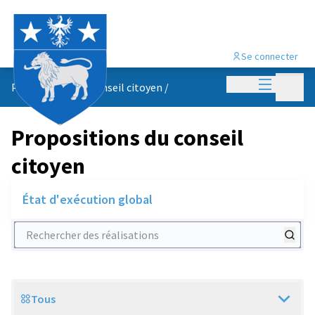
Se connecter
Menu princi
Menu p
Propositions du conseil citoyen
/
Propositions du conseil
citoyen
État d'exécution global
Rechercher des réalisations
Tous
Scope