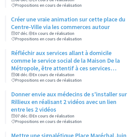
réorienter et rediriger rapidement via cette
Propositions en cours de réalisation
proximité
Créer une vraie animation sur cette place du
Centre-Ville via les commerces autour
07 déc.
En cours de réalisation
Propositions en cours de réalisation
Réfléchir aux services allant à domicile
comme le service social de la Maison De la
Métropole, être attentif à ces services
rendus
08 déc.
En cours de réalisation
Propositions en cours de réalisation
Donner envie aux médecins de s'installer sur
Rillieux en réalisant 2 vidéos avec un lien
entre les 2 vidéos
07 déc.
En cours de réalisation
Propositions en cours de réalisation
Mettre une signalétique Place Maréchal Juin