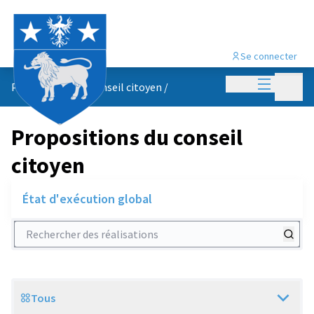
Se connecter
Menu princi
Menu p
Propositions du conseil citoyen
/
Propositions du conseil
citoyen
État d'exécution global
Rechercher des réalisations
Tous
Scope