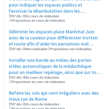
pour indiquer les espaces publics et
favoriser la déambulation dans les
différents cheminements
07 déc.
En cours de réalisation
Propositions en cours de réalisation
Délimiter les espaces place Maréchal Juin
avec de la couleur pour différencier trottoir
et route afin d'aider les personnes mal
voyantes
07 déc.
Non réalisable
Propositions non réalisables
Installer une bande au milieu des portes
vitées automatiques de la médiathèque
pour un meilleur repérage, ainsi que sur tous
les bâtiments municipaux
07 déc.
En cours de réalisation
Propositions en cours de réalisation
Refaire les sols qui sont irréguliers avec des
trous rue de Rome
07 déc.
En cours de réalisation
Propositions en cours de réalisation