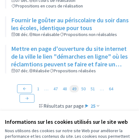
enlevés
07 déc.
En cours de réalisation
Propositions en cours de réalisation
Fournir le goûter au périscolaire du soir dans
les écoles, identique pour tous
08 déc.
Non réalisable
Propositions non réalisables
Mettre en page d'ouverture du site internet
de la ville le lien "démarches en ligne" où les
réclamtions peuvent se faire et faire un
rappel de l'existence de ce lien
07 déc.
Réalisée
Propositions réalisées
1
…
47
48
49
50
51
…
64
Résultats par page :
25
Informations sur les cookies utilisés sur le site web
Nous utilisons des cookies sur notre site Web pour améliorer la
performance et les contenus du site. Les cookies nous permettent
Conditions d'utilisation