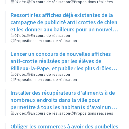
Locale
07 déc.
En cours de réalisation
Propositions réalisées
Ressortir les affiches déjà existantes de la
campagne de publicité anti crottes de chien
et les donner aux bailleurs pour un nouvel
affichage, les remettre également dans le
07 déc.
En cours de réalisation
Propositions en cours de réalisation
Rilliard
Lancer un concours de nouvelles affiches
anti-crotte réalisées par les élèves de
Rillieux-la-Pape, et publier les plus drôles
sur les réseaux sociaux de la ville
07 déc.
En cours de réalisation
Propositions en cours de réalisation
Installer des récupérateurs d'aliments à de
nombreux endroits dans la ville pour
permettre à tous les habitants d'avoir un
bac à proximité, quelque soit son quartier
07 déc.
En cours de réalisation
Propositions réalisées
Obliger les commerces à avoir des poubelles