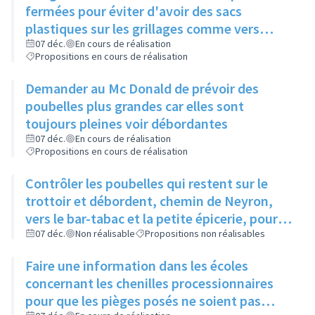
fermées pour éviter d'avoir des sacs
plastiques sur les grillages comme vers
Boucherie André
07 déc.
En cours de réalisation
Propositions en cours de réalisation
Demander au Mc Donald de prévoir des
poubelles plus grandes car elles sont
toujours pleines voir débordantes
07 déc.
En cours de réalisation
Propositions en cours de réalisation
Contrôler les poubelles qui restent sur le
trottoir et débordent, chemin de Neyron,
vers le bar-tabac et la petite épicerie, pour
qu'elles soient sorties la veille du ramassage
07 déc.
Non réalisable
Propositions non réalisables
Faire une information dans les écoles
concernant les chenilles processionnaires
pour que les pièges posés ne soient pas