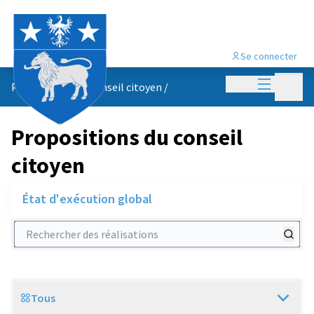
Se connecter
Menu princi
Menu p
Propositions du conseil citoyen
/
Propositions du conseil
citoyen
État d'exécution global
Rechercher des réalisations
Tous
Scope