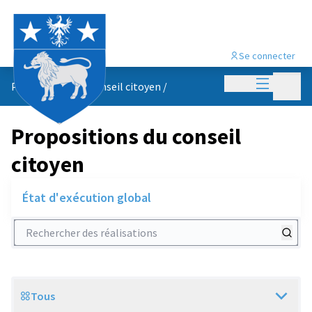
Se connecter
Menu princi
Menu p
Propositions du conseil citoyen
/
Propositions du conseil
citoyen
État d'exécution global
Rechercher des réalisations
Tous
Scope