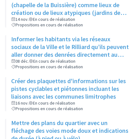
produisent
(chapelle de la Buissière) comme lieux de
création ou de lieux atypiques (jardins des
Semailles) comme lieux d'exposition pour
14 nov.
En cours de réalisation
Propositions en cours de réalisation
photos ou oeuvres
Informer les habitants via les réseaux
sociaux de la Ville et le Rilliard qu’ils peuvent
aller donner des denrées directement au
local des restos du cœur (au 1- 3 rue Jacques
08 déc.
En cours de réalisation
Propositions en cours de réalisation
Prévert), les lundis, mardis et mercredis
Créer des plaquettes d'informations sur les
pistes cyclables et piétonnes incluant les
liaisons avec les communes limitrophes
16 nov.
En cours de réalisation
Propositions en cours de réalisation
Mettre des plans du quartier avec un
fléchage des voies mode doux et indications
de durée (à pied ou à vélo)