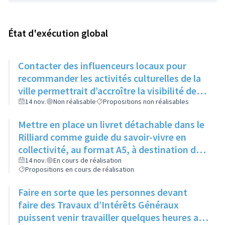
État d'exécution global
Contacter des influenceurs locaux pour
recommander les activités culturelles de la
ville permettrait d’accroître la visibilité des
évènements auprès des jeunes
14 nov.
Non réalisable
Propositions non réalisables
Mettre en place un livret détachable dans le
Rilliard comme guide du savoir-vivre en
collectivité, au format A5, à destination des
immeubles un mois puis des maisons le
14 nov.
En cours de réalisation
Propositions en cours de réalisation
mois suivant
Faire en sorte que les personnes devant
faire des Travaux d’Intérêts Généraux
puissent venir travailler quelques heures aux