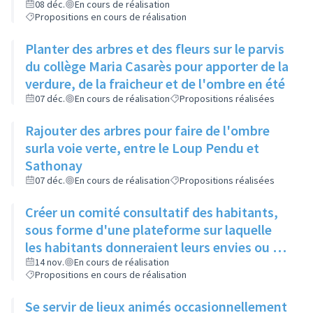
restos du cœur dans le cadre de leur
08 déc.
En cours de réalisation
Propositions en cours de réalisation
sanction
Planter des arbres et des fleurs sur le parvis
du collège Maria Casarès pour apporter de la
verdure, de la fraicheur et de l'ombre en été
07 déc.
En cours de réalisation
Propositions réalisées
Rajouter des arbres pour faire de l'ombre
surla voie verte, entre le Loup Pendu et
Sathonay
07 déc.
En cours de réalisation
Propositions réalisées
Créer un comité consultatif des habitants,
sous forme d'une plateforme sur laquelle
les habitants donneraient leurs envies ou se
manifesteraient sur leur volonté de
14 nov.
En cours de réalisation
Propositions en cours de réalisation
participer à tel ou tel évènement, et où les
acteurs culturels présenteraient ce qu'ils
Se servir de lieux animés occasionnellement