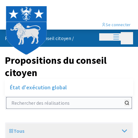
Se connecter
Menu princi
Menu p
Propositions du conseil citoyen
/
Propositions du conseil
citoyen
État d'exécution global
Rechercher des réalisations
Tous
Scope