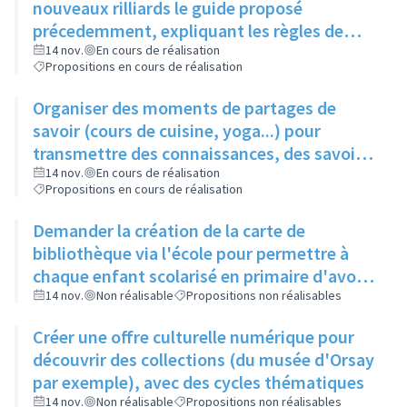
nouveaux rilliards le guide proposé
précedemment, expliquant les règles de
bonne conduite
14 nov.
En cours de réalisation
Propositions en cours de réalisation
Organiser des moments de partages de
savoir (cours de cuisine, yoga...) pour
transmettre des connaissances, des savoir-
faire, à moindre coût
14 nov.
En cours de réalisation
Propositions en cours de réalisation
Demander la création de la carte de
bibliothèque via l'école pour permettre à
chaque enfant scolarisé en primaire d'avoir
une carte et toucher éventuellement le reste
14 nov.
Non réalisable
Propositions non réalisables
de la famille
Créer une offre culturelle numérique pour
découvrir des collections (du musée d'Orsay
par exemple), avec des cycles thématiques
14 nov.
Non réalisable
Propositions non réalisables