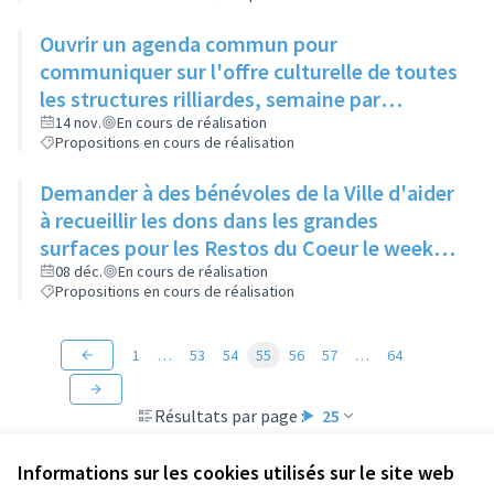
Ouvrir un agenda commun pour
communiquer sur l'offre culturelle de toutes
les structures rilliardes, semaine par
semaine, avec régulation par la mairie
14 nov.
En cours de réalisation
Propositions en cours de réalisation
Demander à des bénévoles de la Ville d'aider
à recueillir les dons dans les grandes
surfaces pour les Restos du Coeur le week-
end de la grande collecte afin d'augmenter
08 déc.
En cours de réalisation
Propositions en cours de réalisation
le nombre de points de collecte.
1
…
53
54
55
56
57
…
64
Résultats par page :
25
Informations sur les cookies utilisés sur le site web