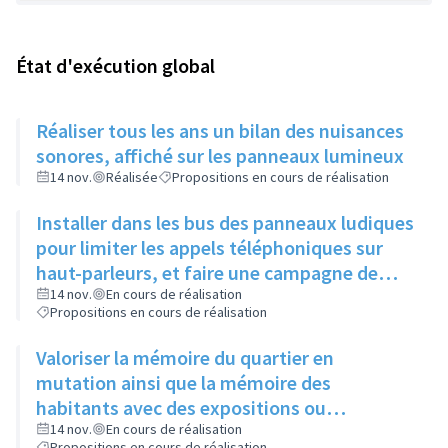
État d'exécution global
Réaliser tous les ans un bilan des nuisances
sonores, affiché sur les panneaux lumineux
14 nov.
Réalisée
Propositions en cours de réalisation
Installer dans les bus des panneaux ludiques
pour limiter les appels téléphoniques sur
haut-parleurs, et faire une campagne de
sensibilisation sur la dangerosité des bruits
14 nov.
En cours de réalisation
Propositions en cours de réalisation
forts
Valoriser la mémoire du quartier en
mutation ainsi que la mémoire des
habitants avec des expositions ou
l'implantation de sculptures
14 nov.
En cours de réalisation
Propositions en cours de réalisation