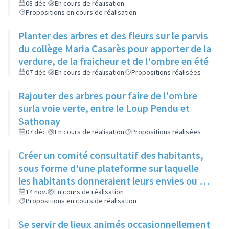
restos du cœur dans le cadre de leur
08 déc.
En cours de réalisation
Propositions en cours de réalisation
sanction
Planter des arbres et des fleurs sur le parvis
du collège Maria Casarès pour apporter de la
verdure, de la fraicheur et de l'ombre en été
07 déc.
En cours de réalisation
Propositions réalisées
Rajouter des arbres pour faire de l'ombre
surla voie verte, entre le Loup Pendu et
Sathonay
07 déc.
En cours de réalisation
Propositions réalisées
Créer un comité consultatif des habitants,
sous forme d'une plateforme sur laquelle
les habitants donneraient leurs envies ou se
manifesteraient sur leur volonté de
14 nov.
En cours de réalisation
Propositions en cours de réalisation
participer à tel ou tel évènement, et où les
acteurs culturels présenteraient ce qu'ils
Se servir de lieux animés occasionnellement