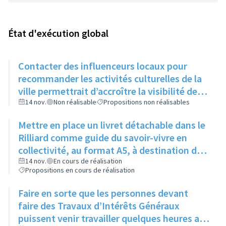
État d'exécution global
Contacter des influenceurs locaux pour
recommander les activités culturelles de la
ville permettrait d’accroître la visibilité des
évènements auprès des jeunes
14 nov.
Non réalisable
Propositions non réalisables
Mettre en place un livret détachable dans le
Rilliard comme guide du savoir-vivre en
collectivité, au format A5, à destination des
immeubles un mois puis des maisons le
14 nov.
En cours de réalisation
Propositions en cours de réalisation
mois suivant
Faire en sorte que les personnes devant
faire des Travaux d’Intérêts Généraux
puissent venir travailler quelques heures aux