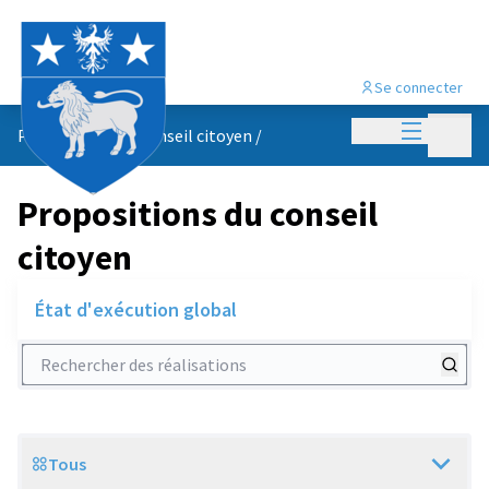
Se connecter
Menu princi
Menu p
Propositions du conseil citoyen
/
Propositions du conseil
citoyen
État d'exécution global
Rechercher des réalisations
Tous
Scope