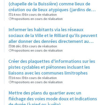
produisent
(chapelle de la Buissière) comme lieux de
création ou de lieux atypiques (jardins des
Semailles) comme lieux d'exposition pour
14 nov.
En cours de réalisation
Propositions en cours de réalisation
photos ou oeuvres
Informer les habitants via les réseaux
sociaux de la Ville et le Rilliard qu’ils peuvent
aller donner des denrées directement au
local des restos du cœur (au 1- 3 rue Jacques
08 déc.
En cours de réalisation
Propositions en cours de réalisation
Prévert), les lundis, mardis et mercredis
Créer des plaquettes d'informations sur les
pistes cyclables et piétonnes incluant les
liaisons avec les communes limitrophes
16 nov.
En cours de réalisation
Propositions en cours de réalisation
Mettre des plans du quartier avec un
fléchage des voies mode doux et indications
de durée (à pied ou à vélo)