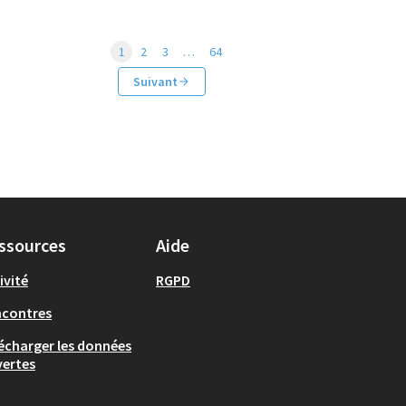
1
2
3
…
64
Suivant
ssources
Aide
ivité
RGPD
ncontres
écharger les données
ertes