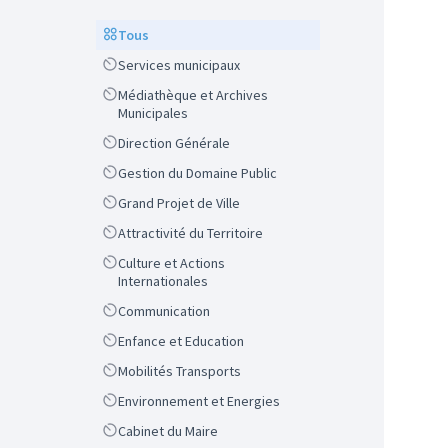
Scope
Tous
Scope
Services municipaux
Scope
Médiathèque et Archives
Municipales
Scope
Direction Générale
Scope
Gestion du Domaine Public
Scope
Grand Projet de Ville
Scope
Attractivité du Territoire
Scope
Culture et Actions
Internationales
Scope
Communication
Scope
Enfance et Education
Scope
Mobilités Transports
Scope
Environnement et Energies
Scope
Cabinet du Maire