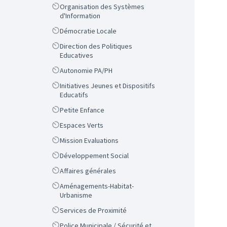
Scope
Organisation des Systèmes
d'Information
Scope
Démocratie Locale
Scope
Direction des Politiques
Educatives
Scope
Autonomie PA/PH
Scope
Initiatives Jeunes et Dispositifs
Educatifs
Scope
Petite Enfance
Scope
Espaces Verts
Scope
Mission Evaluations
Scope
Développement Social
Scope
Affaires générales
Scope
Aménagements-Habitat-
Urbanisme
Scope
Services de Proximité
Scope
Police Municipale / Sécurité et