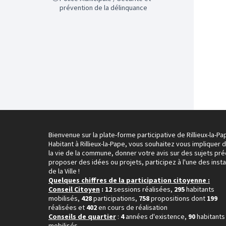
prévention de la délinquance
Bienvenue sur la plate-forme participative de Rillieux-la-Pa
Habitant à Rillieux-la-Pape, vous souhaitez vous impliquer 
la vie de la commune, donner votre avis sur des sujets pré
proposer des idées ou projets, participez à l'une des inst
de la Ville !
Quelques chiffres de la participation citoyenne :
Conseil Citoyen
: 12
sessions réalisées,
295
habitants
mobilisés,
428
participations,
758
propositions dont
199
réalisées et
402
en cours de réalisation
Conseils de quartier
:
4
années d'existence,
90
habitants
mobilisés