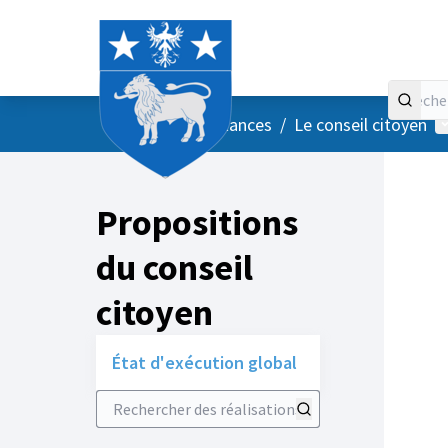
Accueil
Menu principal
M
/
Vos instances
/
Le conseil citoyen
Propositions
du conseil
citoyen
État d'exécution global
Rechercher des réalisations