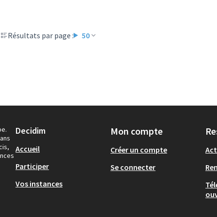
Résultats par page :
50
pe.
Decidim
Mon compte
Re
dans
cis,
Accueil
Créer un compte
Act
ances
Participer
Se connecter
Re
Vos instances
Tél
ouv