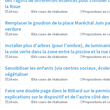
des fagots de différentes essences pour stimuler l
la Roue
24 nov.
En cours de réalisation
Propositions en co
Remplacer le goudron de la place Maréchal Juin par
verdure
24 nov.
En cours de réalisation
Propositions en co
Installer plus d'arbres (pour l'ombre), de luminaire
la voie verte dans la zone entre la piscine et la rue 
24 nov.
En cours de réalisation
Propositions en co
Sensibiliser les enfants (via centres sociaux, écol
végétaliser
24 nov.
En cours de réalisation
Propositions réal
Faire une double page dans le Rilliard sur le permi
explications sur le dispositif et de l'autre côté de
24 nov.
En cours de réalisation
Propositions en co