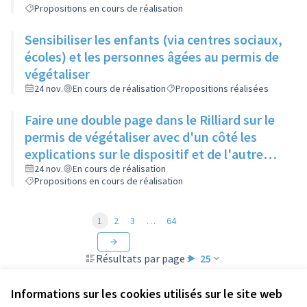
Propositions en cours de réalisation
Sensibiliser les enfants (via centres sociaux,
écoles) et les personnes âgées au permis de
végétaliser
24 nov.
En cours de réalisation
Propositions réalisées
Faire une double page dans le Rilliard sur le
permis de végétaliser avec d'un côté les
explications sur le dispositif et de l'autre
côté des exemples concrets de lieux à
24 nov.
En cours de réalisation
Propositions en cours de réalisation
investir
1
2
3
…
64
Résultats par page :
25
Informations sur les cookies utilisés sur le site web