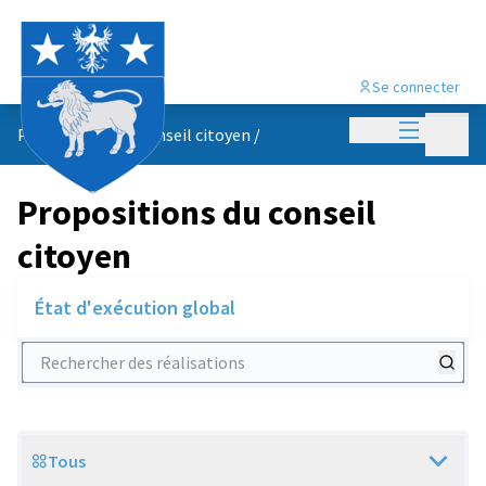
Se connecter
Menu princi
Menu p
Propositions du conseil citoyen
/
Propositions du conseil
citoyen
État d'exécution global
Rechercher des réalisations
Tous
Scope