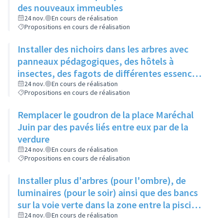
des nouveaux immeubles
24 nov.
En cours de réalisation
Propositions en cours de réalisation
Installer des nichoirs dans les arbres avec
panneaux pédagogiques, des hôtels à
insectes, des fagots de différentes essences
pour stimuler la biodiversité sur la place du
24 nov.
En cours de réalisation
Propositions en cours de réalisation
Château à la Roue
Remplacer le goudron de la place Maréchal
Juin par des pavés liés entre eux par de la
verdure
24 nov.
En cours de réalisation
Propositions en cours de réalisation
Installer plus d'arbres (pour l'ombre), de
luminaires (pour le soir) ainsi que des bancs
sur la voie verte dans la zone entre la piscine
et la rue de l'Industrie
24 nov.
En cours de réalisation