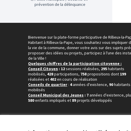
prévention de la délinquance
Bienvenue sur la plate-forme participative de Rillieux-la-Pa
Habitant à Rillieux-la-Pape, vous souhaitez vous impliquer 
la vie de la commune, donner votre avis sur des sujets pré
proposer des idées ou projets, participez à l'une des inst
de la Ville !
Quelques chiffres de la participation citoyenne :
Conseil Citoyen
: 12
sessions réalisées,
295
habitants
mobilisés,
428
participations,
758
propositions dont
199
réalisées et
402
en cours de réalisation
Conseils de quartier
:
4
années d'existence,
90
habitants
mobilisés
Conseil Municipal des Jeunes
: 7
années d'existence, pl
580
enfants impliqués et
89
projets développés
Conditions d'utilisation
Paramètres des cookies