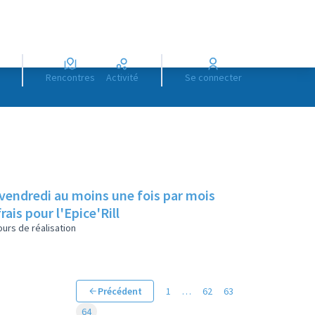
Rencontres
Activité
Se connecter
 vendredi au moins une fois par mois
rais pour l'Epice'Rill
urs de réalisation
Précédent
1
…
62
63
64