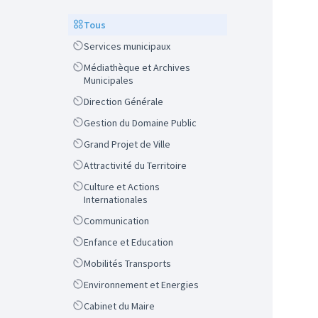
Scope
Tous
Scope
Services municipaux
Scope
Médiathèque et Archives
Municipales
Scope
Direction Générale
Scope
Gestion du Domaine Public
Scope
Grand Projet de Ville
Scope
Attractivité du Territoire
Scope
Culture et Actions
Internationales
Scope
Communication
Scope
Enfance et Education
Scope
Mobilités Transports
Scope
Environnement et Energies
Scope
Cabinet du Maire