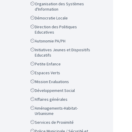
Scope
Organisation des Systèmes
d'Information
Scope
Démocratie Locale
Scope
Direction des Politiques
Educatives
Scope
Autonomie PA/PH
Scope
Initiatives Jeunes et Dispositifs
Educatifs
Scope
Petite Enfance
Scope
Espaces Verts
Scope
Mission Evaluations
Scope
Développement Social
Scope
Affaires générales
Scope
Aménagements-Habitat-
Urbanisme
Scope
Services de Proximité
Scope
Police Municipale / Sécurité et