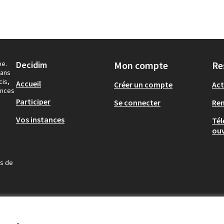
pe.
Decidim
Mon compte
Re
dans
cis,
Accueil
Créer un compte
Act
ances
Participer
Se connecter
Re
Vos instances
Tél
ouv
us de