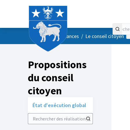
Accueil
Menu principal
M
/
Vos instances
/
Le conseil citoyen
Propositions
du conseil
citoyen
État d'exécution global
Rechercher des réalisations