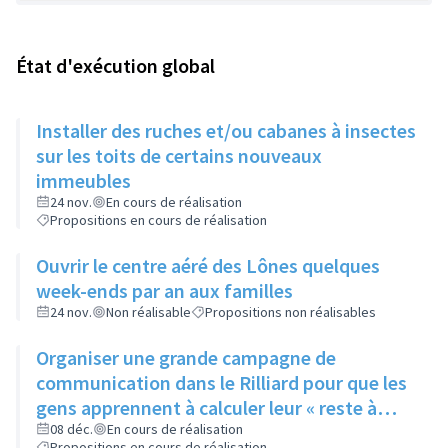
État d'exécution global
Installer des ruches et/ou cabanes à insectes
sur les toits de certains nouveaux
immeubles
24 nov.
En cours de réalisation
Propositions en cours de réalisation
Ouvrir le centre aéré des Lônes quelques
week-ends par an aux familles
24 nov.
Non réalisable
Propositions non réalisables
Organiser une grande campagne de
communication dans le Rilliard pour que les
gens apprennent à calculer leur « reste à
vivre »
08 déc.
En cours de réalisation
Propositions en cours de réalisation