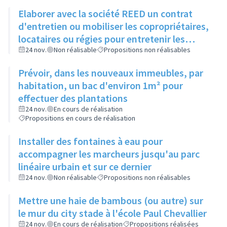
Elaborer avec la société REED un contrat
d'entretien ou mobiliser les copropriétaires,
locataires ou régies pour entretenir les
espaces verts entre bâtiments
24 nov.
Non réalisable
Propositions non réalisables
Prévoir, dans les nouveaux immeubles, par
habitation, un bac d'environ 1m² pour
effectuer des plantations
24 nov.
En cours de réalisation
Propositions en cours de réalisation
Installer des fontaines à eau pour
accompagner les marcheurs jusqu'au parc
linéaire urbain et sur ce dernier
24 nov.
Non réalisable
Propositions non réalisables
Mettre une haie de bambous (ou autre) sur
le mur du city stade à l'école Paul Chevallier
24 nov.
En cours de réalisation
Propositions réalisées