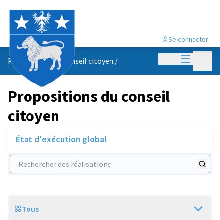
Se connecter
Menu princi
Menu p
Propositions du conseil citoyen
/
Propositions du conseil
citoyen
État d'exécution global
Rechercher des réalisations
Tous
Scope