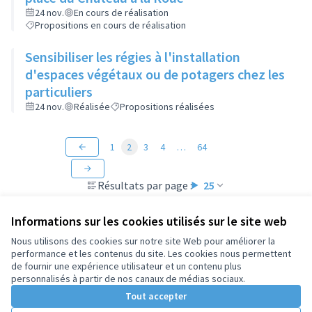
24 nov.
En cours de réalisation
Propositions en cours de réalisation
Sensibiliser les régies à l'installation
d'espaces végétaux ou de potagers chez les
particuliers
24 nov.
Réalisée
Propositions réalisées
1
2
3
4
…
64
Résultats par page :
25
Informations sur les cookies utilisés sur le site web
Nous utilisons des cookies sur notre site Web pour améliorer la
performance et les contenus du site. Les cookies nous permettent
Conditions d'utilisation
de fournir une expérience utilisateur et un contenu plus
Paramètres des cookies
personnalisés à partir de nos canaux de médias sociaux.
Tout accepter