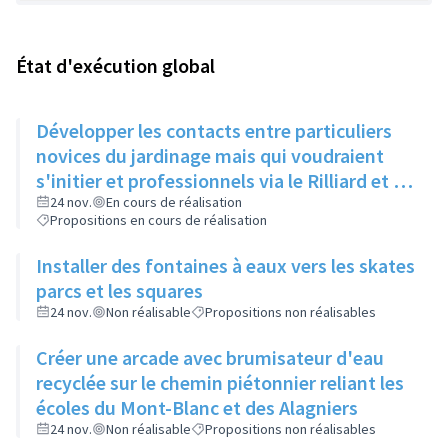
État d'exécution global
Développer les contacts entre particuliers
novices du jardinage mais qui voudraient
s'initier et professionnels via le Rilliard et la
Maison de la Vie Locale
24 nov.
En cours de réalisation
Propositions en cours de réalisation
Installer des fontaines à eaux vers les skates
parcs et les squares
24 nov.
Non réalisable
Propositions non réalisables
Créer une arcade avec brumisateur d'eau
recyclée sur le chemin piétonnier reliant les
écoles du Mont-Blanc et des Alagniers
24 nov.
Non réalisable
Propositions non réalisables