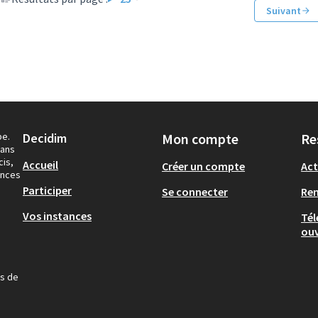
Suivant
pe.
Decidim
Mon compte
Re
dans
cis,
Accueil
Créer un compte
Act
ances
Participer
Se connecter
Re
Vos instances
Tél
ouv
us de