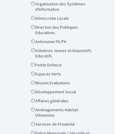
Scope
Organisation des Systèmes
d'Information
Scope
Démocratie Locale
Scope
Direction des Politiques
Educatives
Scope
Autonomie PA/PH
Scope
Initiatives Jeunes et Dispositifs
Educatifs
Scope
Petite Enfance
Scope
Espaces Verts
Scope
Mission Evaluations
Scope
Développement Social
Scope
Affaires générales
Scope
Aménagements-Habitat-
Urbanisme
Scope
Services de Proximité
Scope
Police Municipale / Sécurité et