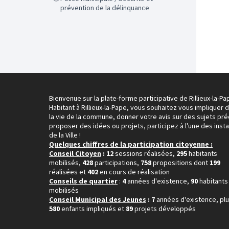
prévention de la délinquance
Bienvenue sur la plate-forme participative de Rillieux-la-Pa
Habitant à Rillieux-la-Pape, vous souhaitez vous impliquer 
la vie de la commune, donner votre avis sur des sujets pré
proposer des idées ou projets, participez à l'une des inst
de la Ville !
Quelques chiffres de la participation citoyenne :
Conseil Citoyen
: 12
sessions réalisées,
295
habitants
mobilisés,
428
participations,
758
propositions dont
199
réalisées et
402
en cours de réalisation
Conseils de quartier
:
4
années d'existence,
90
habitants
mobilisés
Conseil Municipal des Jeunes
: 7
années d'existence, pl
580
enfants impliqués et
89
projets développés