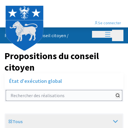
Se connecter
Menu princi
Menu p
Propositions du conseil citoyen
/
Propositions du conseil
citoyen
État d'exécution global
Rechercher des réalisations
Tous
Scope