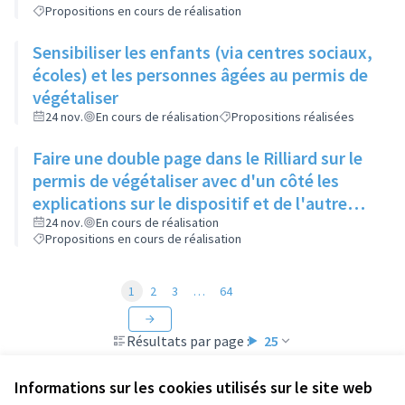
Propositions en cours de réalisation
Sensibiliser les enfants (via centres sociaux,
écoles) et les personnes âgées au permis de
végétaliser
24 nov.
En cours de réalisation
Propositions réalisées
Faire une double page dans le Rilliard sur le
permis de végétaliser avec d'un côté les
explications sur le dispositif et de l'autre
côté des exemples concrets de lieux à
24 nov.
En cours de réalisation
Propositions en cours de réalisation
investir
1
2
3
…
64
Résultats par page :
25
Informations sur les cookies utilisés sur le site web