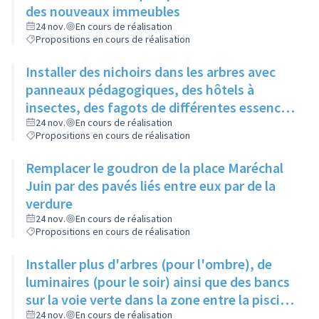
des nouveaux immeubles
24 nov.
En cours de réalisation
Propositions en cours de réalisation
Installer des nichoirs dans les arbres avec
panneaux pédagogiques, des hôtels à
insectes, des fagots de différentes essences
pour stimuler la biodiversité sur la place du
24 nov.
En cours de réalisation
Propositions en cours de réalisation
Château à la Roue
Remplacer le goudron de la place Maréchal
Juin par des pavés liés entre eux par de la
verdure
24 nov.
En cours de réalisation
Propositions en cours de réalisation
Installer plus d'arbres (pour l'ombre), de
luminaires (pour le soir) ainsi que des bancs
sur la voie verte dans la zone entre la piscine
et la rue de l'Industrie
24 nov.
En cours de réalisation