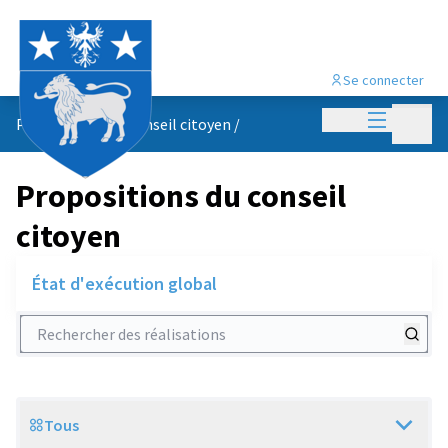
Se connecter
Menu princi
Menu p
Propositions du conseil citoyen
/
Propositions du conseil
citoyen
État d'exécution global
Rechercher des réalisations
Tous
Scope