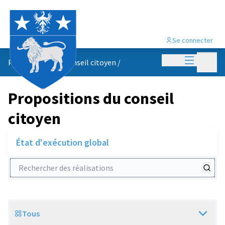
Se connecter
Menu princi
Menu p
Propositions du conseil citoyen
/
Propositions du conseil
citoyen
État d'exécution global
Rechercher des réalisations
Tous
Scope