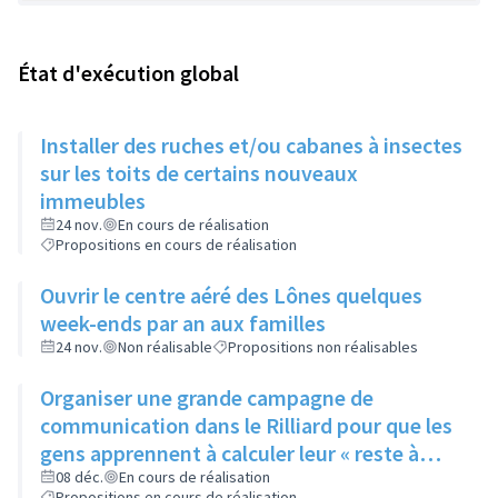
État d'exécution global
Installer des ruches et/ou cabanes à insectes
sur les toits de certains nouveaux
immeubles
24 nov.
En cours de réalisation
Propositions en cours de réalisation
Ouvrir le centre aéré des Lônes quelques
week-ends par an aux familles
24 nov.
Non réalisable
Propositions non réalisables
Organiser une grande campagne de
communication dans le Rilliard pour que les
gens apprennent à calculer leur « reste à
vivre »
08 déc.
En cours de réalisation
Propositions en cours de réalisation