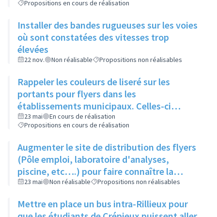
Propositions en cours de réalisation
Installer des bandes rugueuses sur les voies
où sont constatées des vitesses trop
élevées
22 nov.
Non réalisable
Propositions non réalisables
Rappeler les couleurs de liseré sur les
portants pour flyers dans les
établissements municipaux. Celles-ci
seraient également rappelées sur le site de
23 mai
En cours de réalisation
Propositions en cours de réalisation
la saison culturelle
Augmenter le site de distribution des flyers
(Pôle emploi, laboratoire d'analyses,
piscine, etc….) pour faire connaître la
saison culturelle
23 mai
Non réalisable
Propositions non réalisables
Mettre en place un bus intra-Rillieux pour
que les étudiants de Crépieux puissent aller