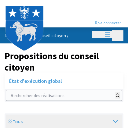
Se connecter
Menu princi
Menu p
Propositions du conseil citoyen
/
Propositions du conseil
citoyen
État d'exécution global
Rechercher des réalisations
Tous
Scope