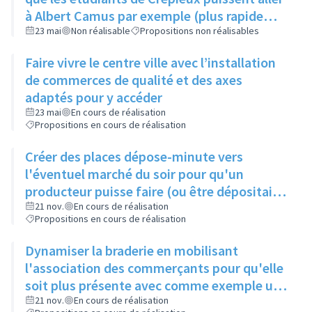
à Albert Camus par exemple (plus rapide
d'aller sur Lyon)
23 mai
Non réalisable
Propositions non réalisables
Faire vivre le centre ville avec l’installation
de commerces de qualité et des axes
adaptés pour y accéder
23 mai
En cours de réalisation
Propositions en cours de réalisation
Créer des places dépose-minute vers
l'éventuel marché du soir pour qu'un
producteur puisse faire (ou être dépositaire)
de paniers fraîcheurs
21 nov.
En cours de réalisation
Propositions en cours de réalisation
Dynamiser la braderie en mobilisant
l'association des commerçants pour qu'elle
soit plus présente avec comme exemple un
coiffeur qui ferait des coupes de cheveux
21 nov.
En cours de réalisation