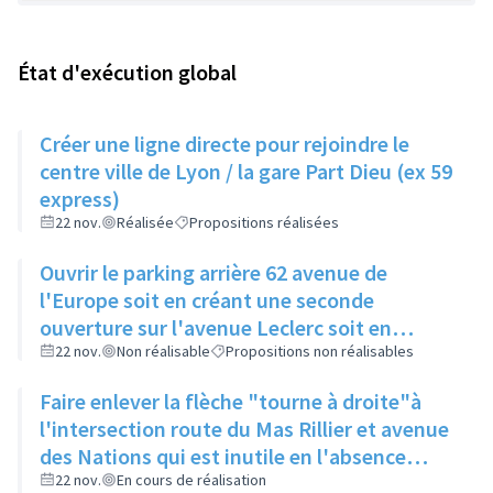
État d'exécution global
Créer une ligne directe pour rejoindre le
centre ville de Lyon / la gare Part Dieu (ex 59
express)
22 nov.
Réalisée
Propositions réalisées
Ouvrir le parking arrière 62 avenue de
l'Europe soit en créant une seconde
ouverture sur l'avenue Leclerc soit en
supprimant les 2 places du bout
22 nov.
Non réalisable
Propositions non réalisables
Faire enlever la flèche "tourne à droite"à
l'intersection route du Mas Rillier et avenue
des Nations qui est inutile en l'absence
d'une seconde voie
22 nov.
En cours de réalisation