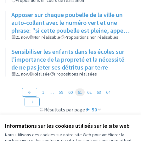
Propositions en cours de réalisation
dans la rue
Apposer sur chaque poubelle de la ville un
auto-collant avec le numéro vert et une
phrase: "si cette poubelle est pleine, appeler
le...." permettant à chaque habitant de
21 nov.
Non réalisable
Propositions non réalisables
signaler une poubelle pleine
Sensibiliser les enfants dans les écoles sur
l'importance de la propreté et la nécessité
de ne pas jeter ses détritus par terre
21 nov.
Réalisée
Propositions réalisées
1
…
59
60
61
62
63
64
Résultats par page :
50
Informations sur les cookies utilisés sur le site web
Nous utilisons des cookies sur notre site Web pour améliorer la
performance et les contenus du site. Les cookies nous permettent