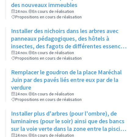
des nouveaux immeubles
24 nov.
En cours de réalisation
Propositions en cours de réalisation
Installer des nichoirs dans les arbres avec
panneaux pédagogiques, des hôtels à
insectes, des fagots de différentes essences
pour stimuler la biodiversité sur la place du
24 nov.
En cours de réalisation
Propositions en cours de réalisation
Château à la Roue
Remplacer le goudron de la place Maréchal
Juin par des pavés liés entre eux par de la
verdure
24 nov.
En cours de réalisation
Propositions en cours de réalisation
Installer plus d'arbres (pour l'ombre), de
luminaires (pour le soir) ainsi que des bancs
sur la voie verte dans la zone entre la piscine
et la rue de l'Industrie
24 nov.
En cours de réalisation