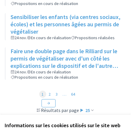
Propositions en cours de réalisation
Sensibiliser les enfants (via centres sociaux,
écoles) et les personnes âgées au permis de
végétaliser
24 nov.
En cours de réalisation
Propositions réalisées
Faire une double page dans le Rilliard sur le
permis de végétaliser avec d'un côté les
explications sur le dispositif et de l'autre
côté des exemples concrets de lieux à
24 nov.
En cours de réalisation
Propositions en cours de réalisation
investir
1
2
3
…
64
Résultats par page :
25
Informations sur les cookies utilisés sur le site web