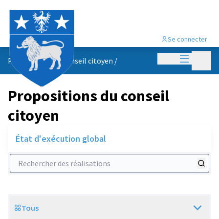
Se connecter
Menu princi
Menu p
Propositions du conseil citoyen
/
Propositions du conseil
citoyen
État d'exécution global
Rechercher des réalisations
Tous
Scope