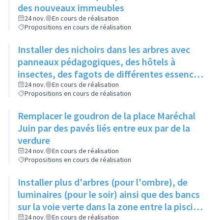
des nouveaux immeubles
24 nov.
En cours de réalisation
Propositions en cours de réalisation
Installer des nichoirs dans les arbres avec
panneaux pédagogiques, des hôtels à
insectes, des fagots de différentes essences
pour stimuler la biodiversité sur la place du
24 nov.
En cours de réalisation
Propositions en cours de réalisation
Château à la Roue
Remplacer le goudron de la place Maréchal
Juin par des pavés liés entre eux par de la
verdure
24 nov.
En cours de réalisation
Propositions en cours de réalisation
Installer plus d'arbres (pour l'ombre), de
luminaires (pour le soir) ainsi que des bancs
sur la voie verte dans la zone entre la piscine
et la rue de l'Industrie
24 nov.
En cours de réalisation