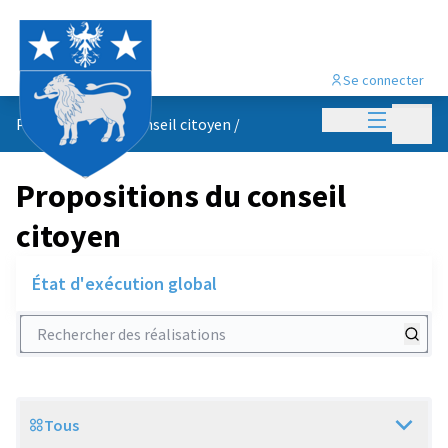
Se connecter
Menu princi
Menu p
Propositions du conseil citoyen
/
Propositions du conseil
citoyen
État d'exécution global
Rechercher des réalisations
Tous
Scope