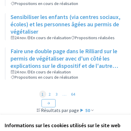
Propositions en cours de réalisation
Sensibiliser les enfants (via centres sociaux,
écoles) et les personnes âgées au permis de
végétaliser
24 nov.
En cours de réalisation
Propositions réalisées
Faire une double page dans le Rilliard sur le
permis de végétaliser avec d'un côté les
explications sur le dispositif et de l'autre
côté des exemples concrets de lieux à
24 nov.
En cours de réalisation
Propositions en cours de réalisation
investir
1
2
3
…
64
Résultats par page :
50
Informations sur les cookies utilisés sur le site web