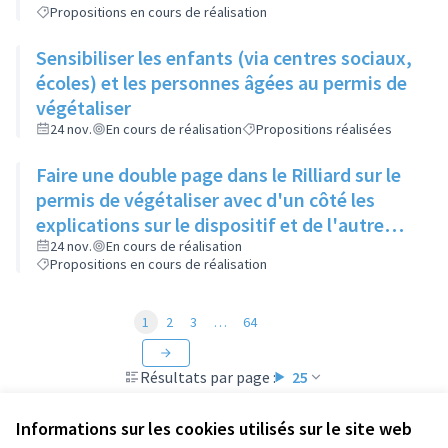
Propositions en cours de réalisation
Sensibiliser les enfants (via centres sociaux,
écoles) et les personnes âgées au permis de
végétaliser
24 nov.
En cours de réalisation
Propositions réalisées
Faire une double page dans le Rilliard sur le
permis de végétaliser avec d'un côté les
explications sur le dispositif et de l'autre
côté des exemples concrets de lieux à
24 nov.
En cours de réalisation
Propositions en cours de réalisation
investir
1
2
3
…
64
Résultats par page :
25
Informations sur les cookies utilisés sur le site web