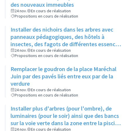
des nouveaux immeubles
24 nov.
En cours de réalisation
Propositions en cours de réalisation
Installer des nichoirs dans les arbres avec
panneaux pédagogiques, des hôtels à
insectes, des fagots de différentes essences
pour stimuler la biodiversité sur la place du
24 nov.
En cours de réalisation
Propositions en cours de réalisation
Château à la Roue
Remplacer le goudron de la place Maréchal
Juin par des pavés liés entre eux par de la
verdure
24 nov.
En cours de réalisation
Propositions en cours de réalisation
Installer plus d'arbres (pour l'ombre), de
luminaires (pour le soir) ainsi que des bancs
sur la voie verte dans la zone entre la piscine
et la rue de l'Industrie
24 nov.
En cours de réalisation