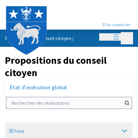
Se connecter
Menu princi
Menu p
Propositions du conseil citoyen
/
Propositions du conseil
citoyen
État d'exécution global
Rechercher des réalisations
Tous
Scope